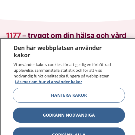
1177
–
tryggt om din hälsa och vård
Den här webbplatsen använder
På 1177.se får du råd om hälsa och information om
kakor
sjukdomar och vilka mottagningar du kan kontakta.
Logga in för att läsa din journal och göra dina
Vi använder kakor, cookies, för att ge dig en förbättrad
upplevelse, sammanställa statistik och för att viss
vårdärenden. Ring telefonnummer 1177 för
nödvändig funktionalitet ska fungera på webbplatsen.
sjukvårdsrådgivning dygnet runt.
Läs mer om hur vi använder kakor
1177 ger dig råd när du vill må bättre.
HANTERA KAKOR
GODKÄNN NÖDVÄNDIGA
Visa inn
1177 på flera språk
GODKÄNN ALLA