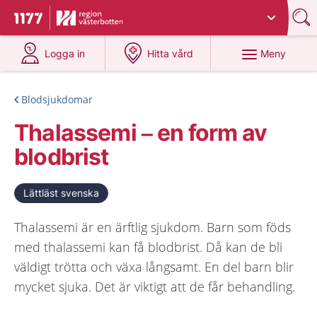
Du har valt region
Västerbotten
.
Till startsidan för 1177
på 1177.se
på 1177.se
Meny
Logga in
Hitta vård
Blodsjukdomar
Thalassemi – en form av
blodbrist
Lättläst svenska
Thalassemi är en ärftlig sjukdom. Barn som föds
med thalassemi kan få blodbrist. Då kan de bli
väldigt trötta och växa långsamt. En del barn blir
mycket sjuka. Det är viktigt att de får behandling.