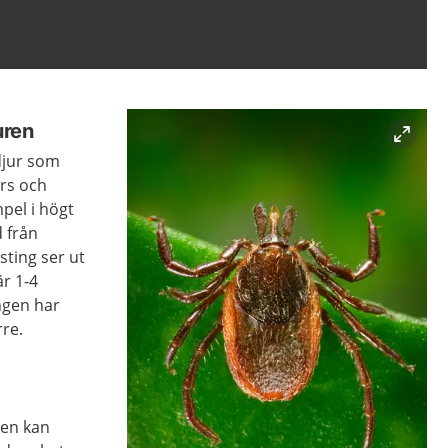
uren
djur som
ars och
mpel i högt
d från
sting ser ut
är 1-4
ingen har
rre.
a
men kan