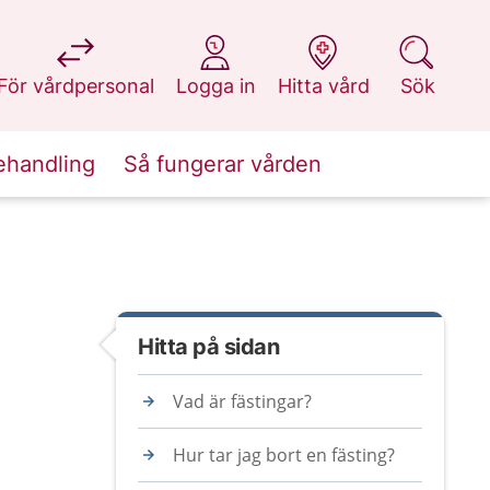
på 1177.se
på 1177.se
på 1177.se
på 1177.se
För vårdpersonal
Logga in
Hitta vård
Sök
ehandling
Så fungerar vården
Hitta på sidan
Vad är fästingar?
Hur tar jag bort en fästing?