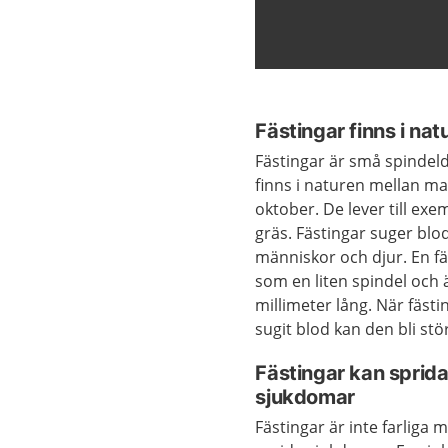
Fästingar finns i nat
Fästingar är små spindel
finns i naturen mellan m
oktober. De lever till exe
gräs. Fästingar suger blo
människor och djur. En fä
som en liten spindel och 
millimeter lång. När fäst
sugit blod kan den bli stö
Fästingar kan sprid
sjukdomar
Fästingar är inte farliga 