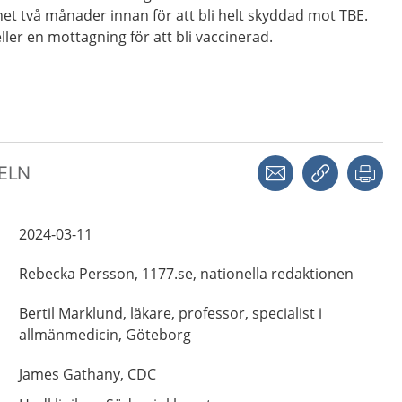
net två månader innan för att bli helt skyddad mot TBE.
ller en mottagning för att bli vaccinerad.
Dela via mejl
Kopiera län
Skr
KELN
2024-03-11
Rebecka
Persson,
1177.se, nationella redaktionen
Bertil
Marklund,
läkare, professor, specialist i
allmänmedicin,
Göteborg
James
Gathany,
CDC