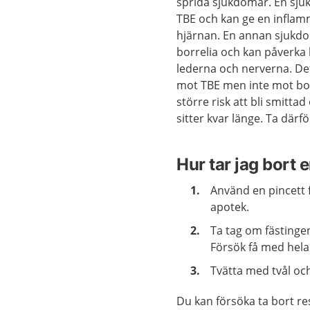
sprida sjukdomar. En sj
TBE och kan ge en inflam
hjärnan. En annan sjukd
borrelia och kan påverka
lederna och nerverna. Det
mot TBE men inte mot bor
större risk att bli smitta
sitter kvar länge. Ta därf
Hur tar jag bort 
Använd en pincett f
apotek.
Ta tag om fästingen
Försök få med hela
Tvätta med tvål och
Du kan försöka ta bort re