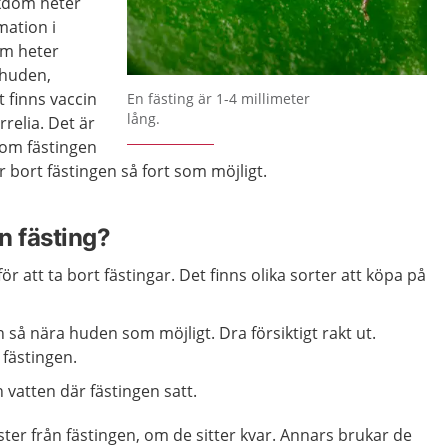
ukdom heter
mation i
om heter
 huden,
Förstora bilden
 finns vaccin
En fästing är 1-4 millimeter
lång.
relia. Det är
d om fästingen
ör bort fästingen så fort som möjligt.
en fästing?
ör att ta bort fästingar. Det finns olika sorter att köpa på
 så nära huden som möjligt. Dra försiktigt rakt ut.
 fästingen.
 vatten där fästingen satt.
ster från fästingen, om de sitter kvar. Annars brukar de