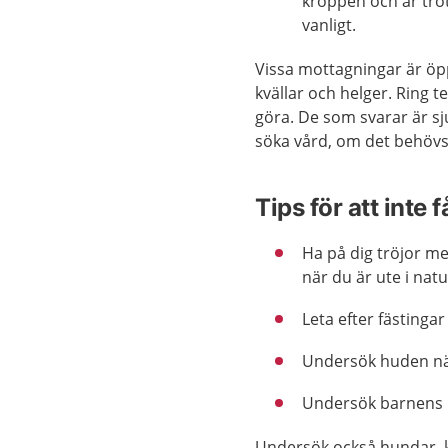
kroppen och är trö
vanligt.
Vissa mottagningar är ö
kvällar och helger. Ring 
göra. De som svarar är sj
söka vård, om det behövs
Tips för att inte 
Ha på dig tröjor me
när du är ute i nat
Leta efter fästinga
Undersök huden när 
Undersök barnens hu
Undersök också hundar, k