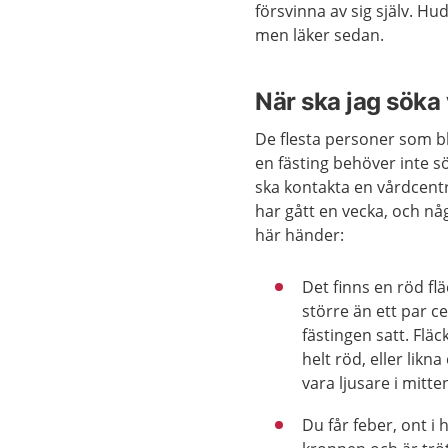
försvinna av sig själv. Hu
men läker sedan.
När ska jag söka
De flesta personer som bl
en fästing behöver inte s
ska kontakta en vårdcent
har gått en vecka, och nå
här händer:
Det finns en röd fl
större än ett par c
fästingen satt. Flä
helt röd, eller likn
vara ljusare i mitte
Du får feber, ont i 