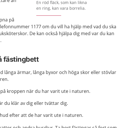
ttare än
Förstora bilden
En röd fläck, som kan likna
en ring, kan vara borrelia.
ppna på
telefonnummer 1177 om du vill ha hjälp med vad du ska
uksköterskor. De kan också hjälpa dig med var du kan
.
få fästingbett
d långa ärmar, långa byxor och höga skor eller stövlar
uren.
r på kroppen när du har varit ute i naturen.
du klär av dig eller tvättar dig.
d efter att de har varit ute i naturen.
atter och andra husdjur. Ta bort fästingar så fort som