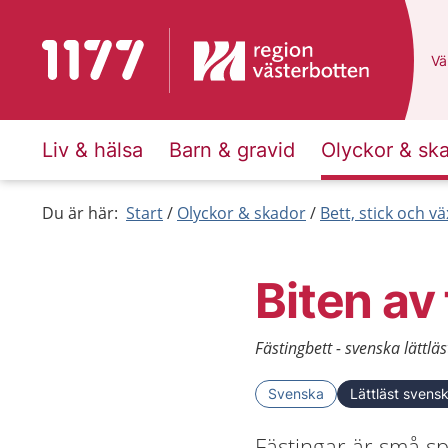
Till startsidan för 1177
Du
Väl
Liv & hälsa
Barn & gravid
Olyckor & sk
Du är här:
Start
Olyckor & skador
Bett, stick och vä
Biten av
Fästingbett - svenska lättläs
Svenska
Lättläst svens
Fästingar är små sp