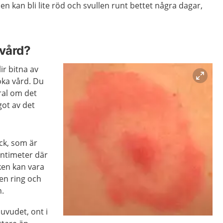
den kan bli lite röd och svullen runt bettet några dagar,
 vård?
ir bitna av
öka vård. Du
ral om det
got av det
äck, som är
entimeter där
cken kan vara
a en ring och
n.
huvudet, ont i