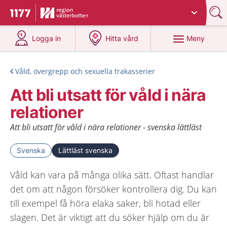
Du har valt region
Västerbotten
.
Till startsidan för 1177
på 1177.se
på 1177.se
Meny
Logga in
Hitta vård
Våld, övergrepp och sexuella trakasserier
Att bli utsatt för våld i nära
relationer
Att bli utsatt för våld i nära relationer - svenska lättläst
Svenska
Lättläst svenska
Våld kan vara på många olika sätt. Oftast handlar
det om att någon försöker kontrollera dig. Du kan
till exempel få höra elaka saker, bli hotad eller
slagen. Det är viktigt att du söker hjälp om du är