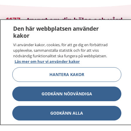
1177
–
tryggt om din hälsa och vård
Den här webbplatsen använder
På 1177.se får du råd om hälsa och information om
kakor
sjukdomar och vilka mottagningar du kan kontakta.
Vi använder kakor, cookies, för att ge dig en förbättrad
Logga in för att läsa din journal och göra dina
upplevelse, sammanställa statistik och för att viss
vårdärenden. Ring telefonnummer 1177 för
nödvändig funktionalitet ska fungera på webbplatsen.
Läs mer om hur vi använder kakor
sjukvårdsrådgivning dygnet runt.
1177 ger dig råd när du vill må bättre.
HANTERA KAKOR
GODKÄNN NÖDVÄNDIGA
Visa inn
1177 på flera språk
GODKÄNN ALLA
Visa inn
Om 1177