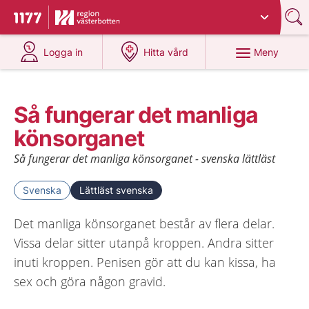
Du har valt region
Västerbotten
.
Till startsidan för 1177
på 1177.se
på 1177.se
Meny
Logga in
Hitta vård
Så fungerar det manliga
könsorganet
Så fungerar det manliga könsorganet - svenska lättläst
Svenska
Lättläst svenska
Det manliga könsorganet består av flera delar.
Vissa delar sitter utanpå kroppen. Andra sitter
inuti kroppen. Penisen gör att du kan kissa, ha
sex och göra någon gravid.