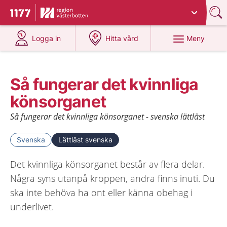
Du har valt region
Västerbotten
.
Till startsidan för 1177
på 1177.se
på 1177.se
Meny
Logga in
Hitta vård
Så fungerar det kvinnliga
könsorganet
Så fungerar det kvinnliga könsorganet - svenska lättläst
Svenska
Lättläst svenska
Det kvinnliga könsorganet består av flera delar.
Några syns utanpå kroppen, andra finns inuti. Du
ska inte behöva ha ont eller känna obehag i
underlivet.