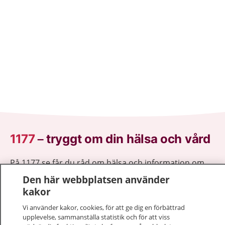
1177
–
tryggt om din hälsa och vård
På 1177.se får du råd om hälsa och information om
sjukdomar och vilka mottagningar du kan kontakta.
Den här webbplatsen använder
Logga in för att läsa din journal och göra dina
kakor
vårdärenden. Ring telefonnummer 1177 för
Vi använder kakor, cookies, för att ge dig en förbättrad
sjukvårdsrådgivning dygnet runt.
upplevelse, sammanställa statistik och för att viss
1177 ger dig råd när du vill må bättre.