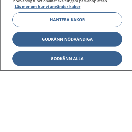
nödvändig funktionalitet ska fungera på webbplatsen.
Läs mer om hur vi använder kakor
HANTERA KAKOR
Visa inn
1177 på flera språk
GODKÄNN NÖDVÄNDIGA
Visa inn
Om 1177
GODKÄNN ALLA
Visa inn
Kontakt
Behandling av personuppgifter
Hantering av kakor
Inställningar för kakor