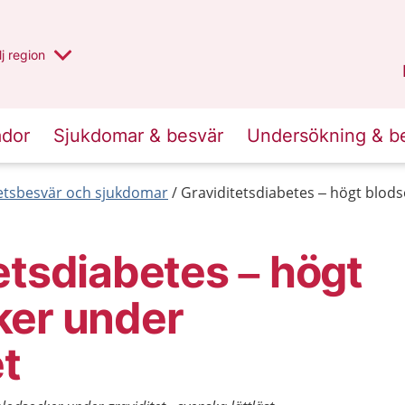
 har valt region
j
en annan
region
Västerbotten
.
ador
Sjukdomar & besvär
Undersökning & b
etsbesvär och sjukdomar
Graviditetsdiabetes – högt blodso
etsdiabetes – högt
ker under
et