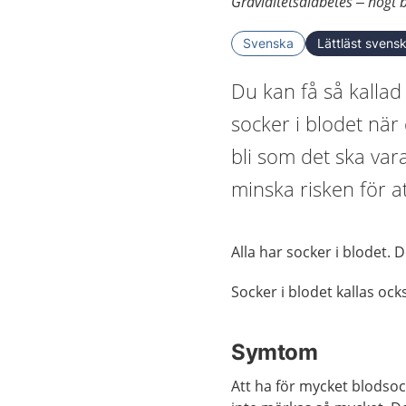
Graviditetsdiabetes – högt b
Svenska
Lättläst svens
Du kan få så kallad
socker i blodet när
bli som det ska var
minska risken för at
Alla har socker i blodet. D
Socker i blodet kallas ock
Symtom
Att ha för mycket blodsoc