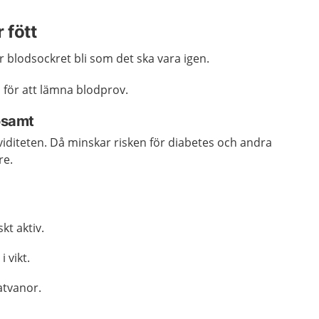
r fött
r blodsockret bli som det
ska vara igen.
 för att lämna blodprov.
sosamt
iditeten. Då minskar risken för diabetes och andra
re.
kt aktiv.
i vikt.
tvanor.