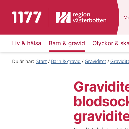
Till startsidan för 1177
Du
Väl
Liv & hälsa
Barn & gravid
Olyckor & sk
Du är här:
Start
Barn & gravid
Graviditet
Gravidit
Gravidit
blodsoc
gravidit