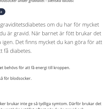
lodsocker under graviditet - svenska lättläst
ka
 graviditetsdiabetes om du har för mycket
 du är gravid. När barnet är fött brukar det
a igen. Det finns mycket du kan göra för att
t få diabetes.
et behövs för att få energi till kroppen.
så för blodsocker.
ker brukar inte ge så tydliga symtom. Därför brukar det