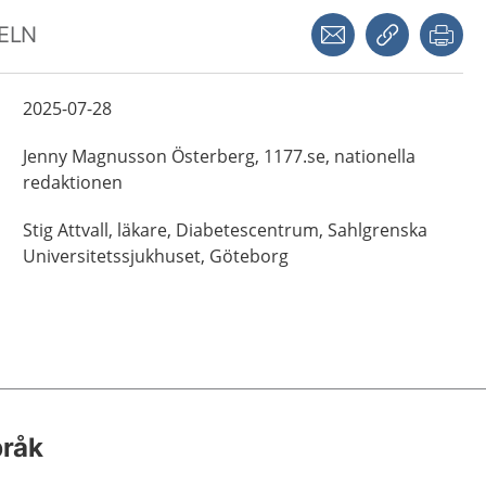
Dela via mejl
Kopiera län
Skr
KELN
2025-07-28
Jenny
Magnusson Österberg,
1177.se, nationella
redaktionen
Stig
Attvall,
läkare,
Diabetescentrum, Sahlgrenska
Universitetssjukhuset,
Göteborg
pråk