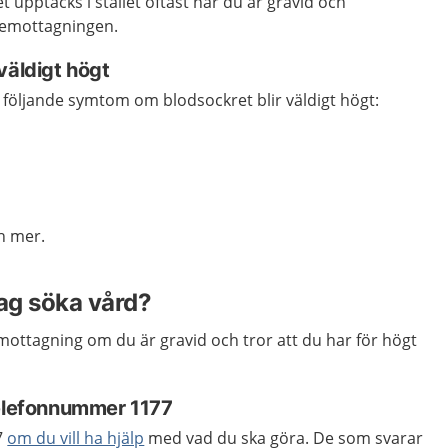
 upptäcks i stället oftast när du är gravid och
emottagningen.
väldigt högt
av följande symtom om blodsockret blir väldigt högt:
h mer.
jag söka vård?
ttagning om du är gravid och tror att du har för högt
telefonnummer 1177
7
om du vill ha hjälp
med vad du ska göra. De som svarar