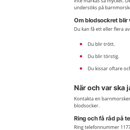
inte märkas så mycket. Det
undersöks på barnmorsk
Om blodsockret blir 
Du kan få ett eller flera 
Du blir trött.
Du blir törstig.
Du kissar oftare oc
När och var ska 
Kontakta en barnmorskemo
blodsocker.
Ring och få råd på 
Ring telefonnummer 117