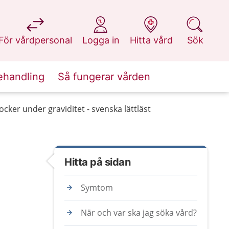
på 1177.se
på 1177.se
på 1177.se
på 1177.se
För vårdpersonal
Logga in
Hitta vård
Sök
ehandling
Så fungerar vården
cker under graviditet - svenska lättläst
Hitta på sidan
Symtom
När och var ska jag söka vård?