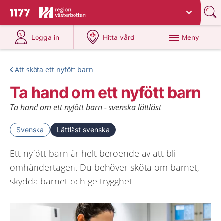
Du har valt region
Västerbotten
.
Till startsidan för 1177
på 1177.se
på 1177.se
Meny
Logga in
Hitta vård
Att sköta ett nyfött barn
Ta hand om ett nyfött barn
Ta hand om ett nyfött barn - svenska lättläst
Svenska
Lättläst svenska
Ett nyfött barn är helt beroende av att bli
omhändertagen. Du behöver sköta om barnet,
skydda barnet och ge trygghet.