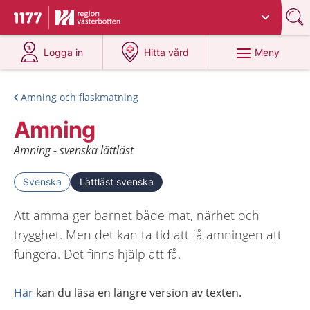
Du har valt region
Västerbotten
.
Till startsidan för 1177
på 1177.se
på 1177.se
Meny
Logga in
Hitta vård
Amning och flaskmatning
Amning
Amning - svenska lättläst
Svenska
Lättläst svenska
Att amma ger barnet både mat, närhet och
trygghet. Men det kan ta tid att få amningen att
fungera. Det finns hjälp att få.
Här
kan du läsa en längre version av texten.