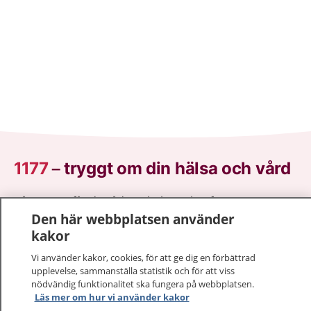
1177
–
tryggt om din hälsa och vård
På 1177.se får du råd om hälsa och information om
Den här webbplatsen använder
sjukdomar och vilka mottagningar du kan kontakta.
kakor
Logga in för att läsa din journal och göra dina
vårdärenden. Ring telefonnummer 1177 för
Vi använder kakor, cookies, för att ge dig en förbättrad
sjukvårdsrådgivning dygnet runt.
upplevelse, sammanställa statistik och för att viss
1177 ger dig råd när du vill må bättre.
nödvändig funktionalitet ska fungera på webbplatsen.
Läs mer om hur vi använder kakor