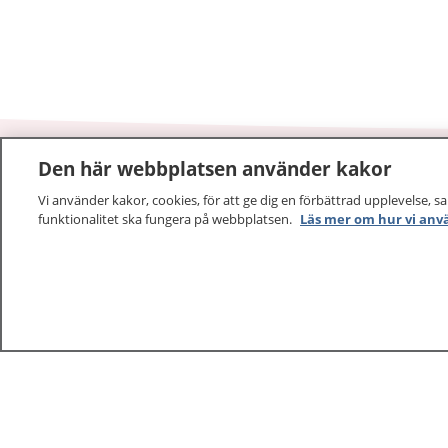
Den här webbplatsen använder kakor
1177
–
tryggt om din hälsa och vård
Vi använder kakor, cookies, för att ge dig en förbättrad upplevelse, s
funktionalitet ska fungera på webbplatsen.
Läs mer om hur vi anv
På 1177.se får du råd om hälsa och information om 
vilka mottagningar du kan kontakta. Logga in för att lä
och göra dina vårdärenden. Ring telefonnummer 1177
sjukvårdsrådgivning dygnet runt.
1177 ger dig råd när du vill må bättre.