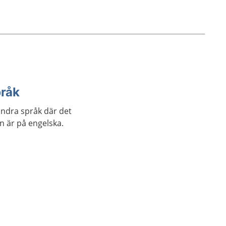
pråk
andra språk där det
an är på engelska.