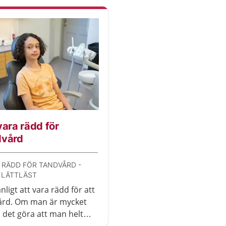
vara rädd för
dvård
 RÄDD FÖR TANDVÅRD -
 LÄTTLÄST
nligt att vara rädd för att
ård. Om man är mycket
 det göra att man helt