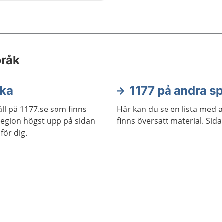
 att komma till en
ning eller en behandling.
 hjälp att få om du är
pråk
ska
1177 på andra s
ll på 1177.se som finns
Här kan du se en lista med 
j region högst upp på sidan
finns översatt material. Sid
för dig.