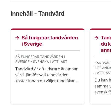
Innehåll - Tandvård
Så fungerar tandvården
Tand
i Sverige
du k
anna
SÅ FUNGERAR TANDVÅRDEN I
SVERIGE - SVENSKA LÄTTLÄST
TANDVÅR
ETT ANN
Tandvård är ofta dyrare än annan
LÄTTLÄS
vård. Jämför vad tandvården
Du kan ha
kostar innan du väljer tandläkare
samma vi
eller tandhygienist.
svensk f