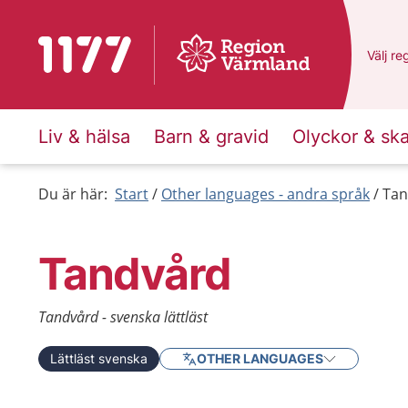
Till startsidan för 1177
Du har
Välj
en
re
Liv & hälsa
Barn & gravid
Olyckor & sk
Du är här:
Start
Other languages - andra språk
Tan
Tandvård
Tandvård - svenska lättläst
Lättläst svenska
OTHER LANGUAGES