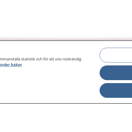
ammanställa statistik och för att viss nödvändig
änder kakor
sjukdomar och
Other languages
sa din journal
Lättläst svenska
 för