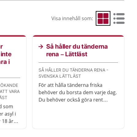
Visa innehåll som:
Visa som rutnät
Visa som 
r
Så håller du tänderna
inte
rena – Lättläst
ra i
SÅ HÅLLER DU TÄNDERNA RENA -
SVENSKA LÄTTLÄST
För att hålla tänderna friska
SÖKANDE
 ATT VARA
behöver du borsta dem varje dag.
LÄST
Du behöver också göra rent
rd som
mellan tänderna.
 asyl i
 18 år
ård.