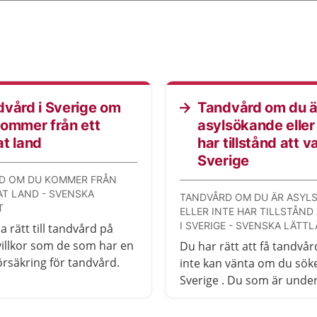
vård i Sverige om
Tandvård om du ä
ommer från ett
asylsökande eller 
t land
har tillstånd att va
Sverige
D OM DU KOMMER FRÅN
AT LAND - SVENSKA
TANDVÅRD OM DU ÄR ASYL
T
ELLER INTE HAR TILLSTÅND
I SVERIGE - SVENSKA LÄTT
 rätt till tandvård på
llkor som de som har en
Du har rätt att få tandvå
örsäkring för tandvård.
inte kan vänta om du söker
Sverige . Du som är under
har alltid rätt att få tandv