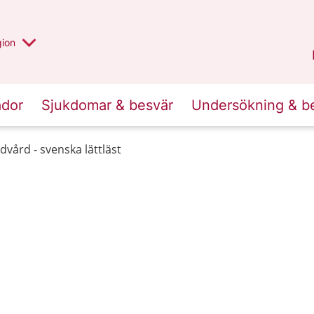
 valt region
 annan
gion
Värmland
.
ador
Sjukdomar & besvär
Undersökning & b
dvård - svenska lättläst