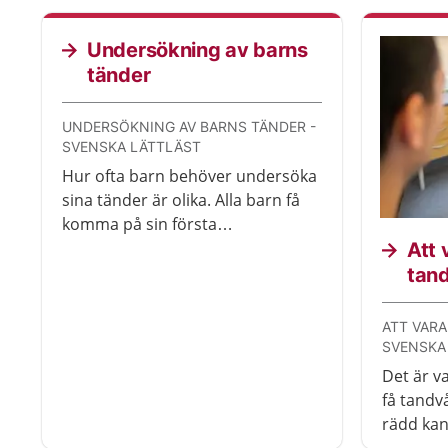
Undersökning av barns
tänder
UNDERSÖKNING AV BARNS TÄNDER -
SVENSKA LÄTTLÄST
Hur ofta barn behöver undersöka
sina tänder är olika. Alla barn få
komma på sin första
undersökning när de är tre år.
Att 
tan
ATT VARA
SVENSKA
Det är va
få tandv
rädd kan