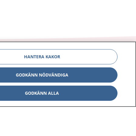
HANTERA KAKOR
GODKÄNN NÖDVÄNDIGA
Om 1177
Kontakt
E-tjänster
Press
GODKÄNN ALLA
Aktuellt
Digital tillgänglighet