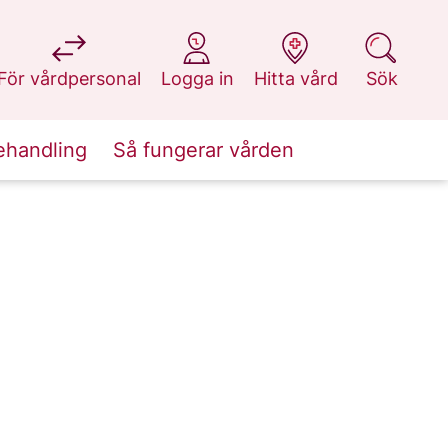
på 1177.se
på 1177.se
på 1177.se
på 1177.se
För vårdpersonal
Logga in
Hitta vård
Sök
ehandling
Så fungerar vården