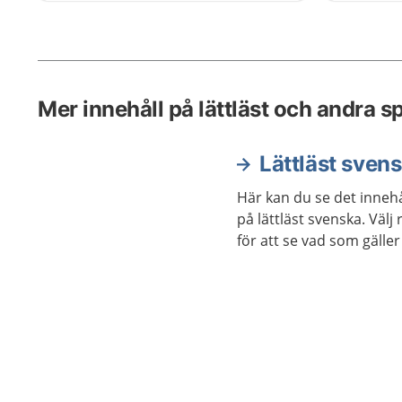
låter bli
undersök
Det finns
rädd.
Mer innehåll på lättläst och andra s
Lättläst sven
Här kan du se det innehå
på lättläst svenska. Väl
för att se vad som gäller 