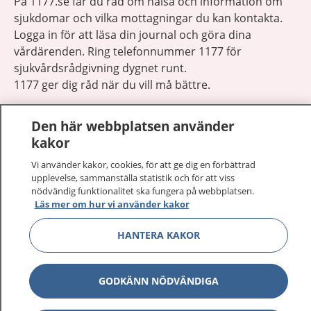
På 1177.se får du råd om hälsa och information om
sjukdomar och vilka mottagningar du kan kontakta.
Logga in för att läsa din journal och göra dina
vårdärenden. Ring telefonnummer 1177 för
sjukvårdsrådgivning dygnet runt.
1177 ger dig råd när du vill må bättre.
Den här webbplatsen använder
kakor
Vi använder kakor, cookies, för att ge dig en förbättrad
Visa inn
1177 på flera språk
upplevelse, sammanställa statistik och för att viss
nödvändig funktionalitet ska fungera på webbplatsen.
Läs mer om hur vi använder kakor
Visa inn
Om 1177
HANTERA KAKOR
Visa inn
Kontakt
GODKÄNN NÖDVÄNDIGA
Behandling av personuppgifter