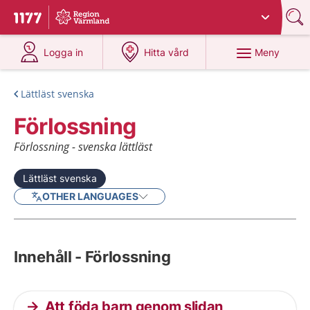
Du har valt region
Värmland
.
Till startsidan för 1177
på 1177.se
på 1177.se
Meny
Logga in
Hitta vård
Lättläst svenska
Förlossning
Förlossning - svenska lättläst
Lättläst svenska
OTHER LANGUAGES
Innehåll - Förlossning
Att föda barn genom slidan