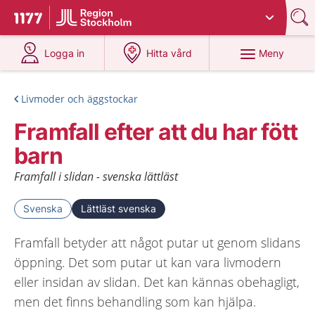
Du har valt region
Stockholms län
.
Till startsidan för 1177
på 1177.se
på 1177.se
Meny
Logga in
Hitta vård
Livmoder och äggstockar
Framfall efter att du har fött
barn
Framfall i slidan - svenska lättläst
Svenska
Lättläst svenska
Framfall betyder att något putar ut genom slidans
öppning. Det som putar ut kan vara livmodern
eller insidan av slidan. Det kan kännas obehagligt,
men det finns behandling som kan hjälpa.