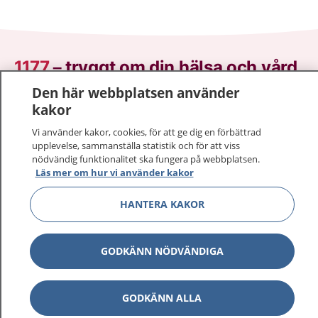
1177
–
tryggt om din hälsa och vård
Den här webbplatsen använder
På 1177.se får du råd om hälsa och information om
kakor
sjukdomar och vilka mottagningar du kan kontakta.
Vi använder kakor, cookies, för att ge dig en förbättrad
Logga in för att läsa din journal och göra dina
upplevelse, sammanställa statistik och för att viss
vårdärenden. Ring telefonnummer 1177 för
nödvändig funktionalitet ska fungera på webbplatsen.
sjukvårdsrådgivning dygnet runt.
Läs mer om hur vi använder kakor
1177 ger dig råd när du vill må bättre.
HANTERA KAKOR
GODKÄNN NÖDVÄNDIGA
Visa inn
1177 på flera språk
GODKÄNN ALLA
Visa inn