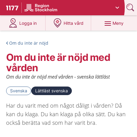
Du har valt region
Stockholms län
.
Till startsidan för 1177
på 1177.se
på 1177.se
Meny
Logga in
Hitta vård
Om du inte är nöjd
Om du inte är nöjd med
vården
Om du inte är nöjd med vården - svenska lättläst
Svenska
Lättläst svenska
Har du varit med om något dåligt i vården? Då
kan du klaga. Du kan klaga på olika sätt. Du kan
också berätta vad som har varit bra.