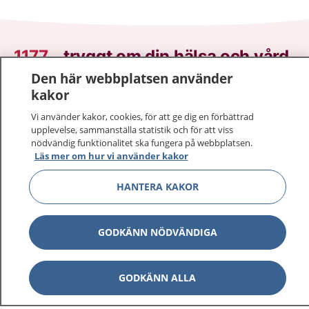
1177
–
tryggt om din hälsa och vård
Den här webbplatsen använder
På 1177.se får du råd om hälsa och information om
kakor
sjukdomar och vilka mottagningar du kan kontakta.
Vi använder kakor, cookies, för att ge dig en förbättrad
Logga in för att läsa din journal och göra dina
upplevelse, sammanställa statistik och för att viss
vårdärenden. Ring telefonnummer 1177 för
nödvändig funktionalitet ska fungera på webbplatsen.
sjukvårdsrådgivning dygnet runt.
Läs mer om hur vi använder kakor
1177 ger dig råd när du vill må bättre.
HANTERA KAKOR
GODKÄNN NÖDVÄNDIGA
Visa inn
1177 på flera språk
GODKÄNN ALLA
Visa inn
Om 1177