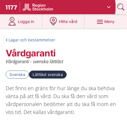
Du har valt region
Stockholms län
.
Till startsidan för 1177
på 1177.se
på 1177.se
Meny
Logga in
Hitta vård
Lagar och bestämmelser
Vårdgaranti
Vårdgaranti - svenska lättläst
Svenska
Lättläst svenska
Det finns en gräns för hur länge du ska behöva
vänta på att få vård. Du ska få den vård som
vårdpersonalen bedömer att du ska få inom en
viss tid. Det kallas vårdgaranti.