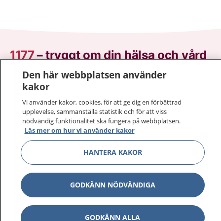
1177
–
tryggt om din hälsa och vård
Den här webbplatsen använder
På 1177.se får du råd om hälsa och information om
kakor
sjukdomar och vilka mottagningar du kan kontakta.
Logga in för att läsa din journal och göra dina
Vi använder kakor, cookies, för att ge dig en förbättrad
upplevelse, sammanställa statistik och för att viss
vårdärenden. Ring telefonnummer 1177 för
nödvändig funktionalitet ska fungera på webbplatsen.
sjukvårdsrådgivning dygnet runt.
Läs mer om hur vi använder kakor
1177 ger dig råd när du vill må bättre.
HANTERA KAKOR
GODKÄNN NÖDVÄNDIGA
Visa inn
1177 på flera språk
GODKÄNN ALLA