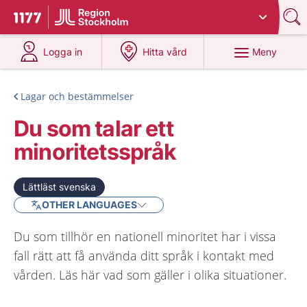
Du har valt region
Stockholms län
.
Till startsidan för 1177
på 1177.se
på 1177.se
Meny
Logga in
Hitta vård
Lagar och bestämmelser
Du som talar ett
minoritetsspråk
Lättläst svenska
OTHER LANGUAGES
Du som tillhör en nationell minoritet har i vissa
fall rätt att få använda ditt språk i kontakt med
vården. Läs här vad som gäller i olika situationer.