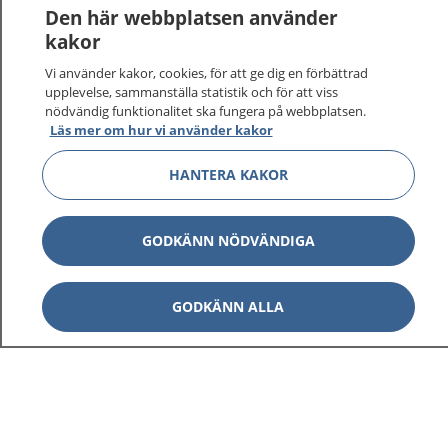
1177
–
tryggt om din hälsa och vård
Den här webbplatsen använder
kakor
På 1177.se får du råd om hälsa och information om
Vi använder kakor, cookies, för att ge dig en förbättrad
sjukdomar och vilka mottagningar du kan kontakta.
upplevelse, sammanställa statistik och för att viss
Logga in för att läsa din journal och göra dina
nödvändig funktionalitet ska fungera på webbplatsen.
vårdärenden. Ring telefonnummer 1177 för
Läs mer om hur vi använder kakor
sjukvårdsrådgivning dygnet runt.
1177 ger dig råd när du vill må bättre.
HANTERA KAKOR
GODKÄNN NÖDVÄNDIGA
Visa inn
1177 på flera språk
GODKÄNN ALLA
Visa inn
Om 1177
Visa inn
Kontakt