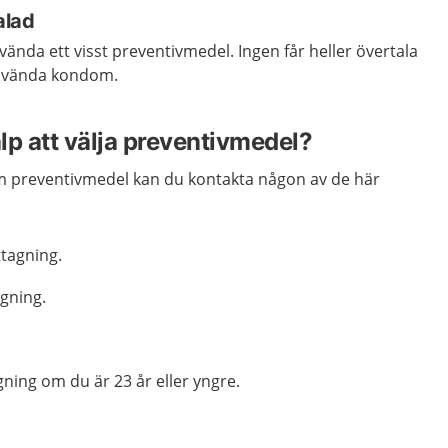
alad
nvända ett visst preventivmedel. Ingen får heller övertala
 använda kondom.
älp att välja preventivmedel?
 om preventivmedel kan du kontakta någon av de här
tagning.
gning.
ng om du är 23 år eller yngre.