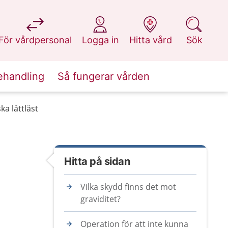
på 1177.se
på 1177.se
på 1177.se
på 1177.se
För vårdpersonal
Logga in
Hitta vård
Sök
ehandling
Så fungerar vården
ka lättläst
Hitta på sidan
Vilka skydd finns det mot
graviditet?
Operation för att inte kunna