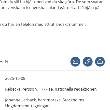
om du vill ha hjälp med vad du ska göra. De som svarar
ar svenska och engelska. Ibland går det att få hjälp på
m du har en telefon med ett utländskt nummer.
Dela via mejl
Kopiera län
Skr
KELN
2025-10-08
Rebecka
Persson,
1177.se, nationella redaktionen
Johanna
Larback,
barnmorska,
Stockholms
Ungdomsmottagningar