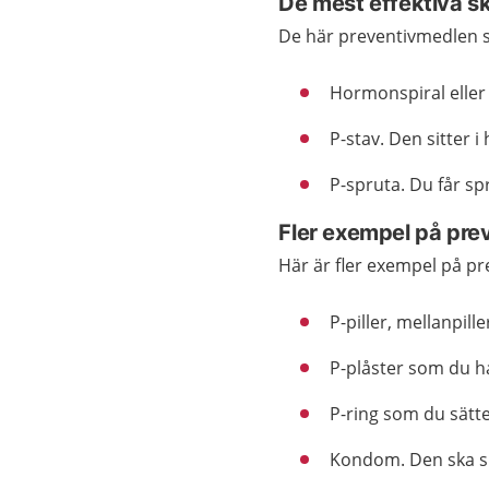
De mest effektiva s
De här preventivmedlen sk
Hormonspiral eller 
P-stav. Den sitter 
P-spruta. Du får s
Fler exempel på pre
Här är fler exempel på p
P-piller, mellanpille
P-plåster som du h
P-ring som du sätter
Kondom. Den ska si