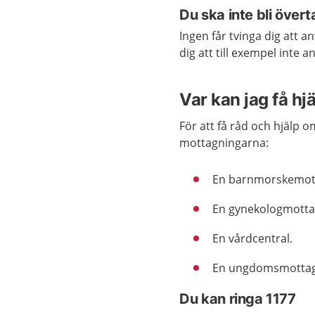
Du ska inte bli övert
Ingen får tvinga dig att a
dig att till exempel inte
Var kan jag få hj
För att få råd och hjälp
mottagningarna:
En barnmorskemot
En gynekologmotta
En vårdcentral.
En ungdomsmottagni
Du kan ringa 1177