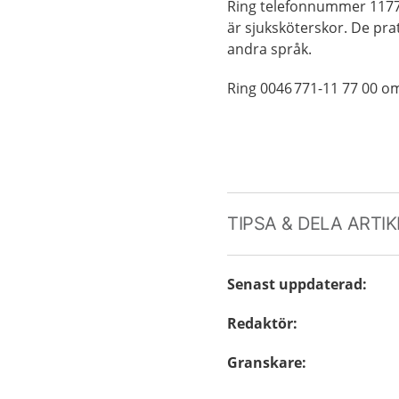
Ring telefonnummer 1177 
är sjuksköterskor. De prat
andra språk.
Ring 0046 771-11 77 00 o
TIPSA & DELA ARTI
Senast uppdaterad
:
Redaktör
:
Granskare
: