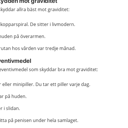
kydden mot graviditet
yddar allra bäst mot graviditet:
kopparspiral. De sitter i livmodern.
i huden på överarmen.
prutan hos vården var tredje månad.
ventivmedel
reventivmedel som skyddar bra mot graviditet:
r eller minipiller. Du tar ett piller varje dag.
ar på huden.
 i slidan.
tta på penisen under hela samlaget.