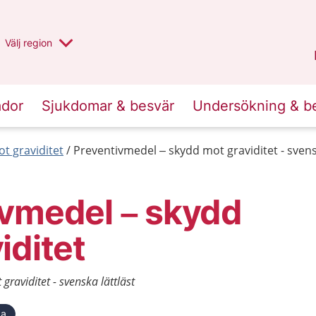
Du har valt region
Välj
en annan
region
Stockholms län
.
ador
Sjukdomar & besvär
Undersökning & b
t graviditet
Preventivmedel – skydd mot graviditet - svens
ivmedel – skydd
iditet
raviditet - svenska lättläst
ka