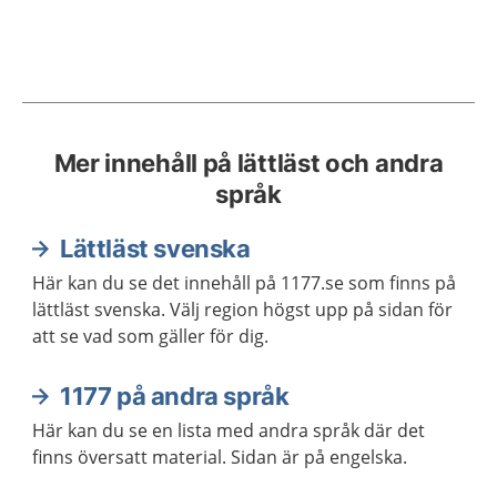
Mer innehåll på lättläst och andra
språk
Lättläst svenska
Här kan du se det innehåll på 1177.se som finns på
lättläst svenska. Välj region högst upp på sidan för
att se vad som gäller för dig.
1177 på andra språk
Här kan du se en lista med andra språk där det
finns översatt material. Sidan är på engelska.