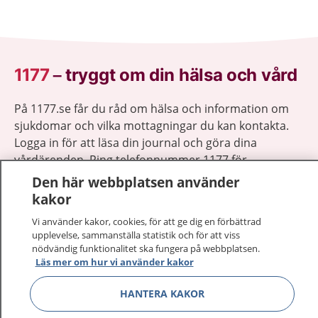
1177
–
tryggt om din hälsa och vård
På 1177.se får du råd om hälsa och information om
sjukdomar och vilka mottagningar du kan kontakta.
Logga in för att läsa din journal och göra dina
vårdärenden. Ring telefonnummer 1177 för
sjukvårdsrådgivning dygnet runt.
Den här webbplatsen använder
1177 ger dig råd när du vill må bättre.
kakor
Vi använder kakor, cookies, för att ge dig en förbättrad
upplevelse, sammanställa statistik och för att viss
nödvändig funktionalitet ska fungera på webbplatsen.
Läs mer om hur vi använder kakor
Visa inn
1177 på flera språk
HANTERA KAKOR