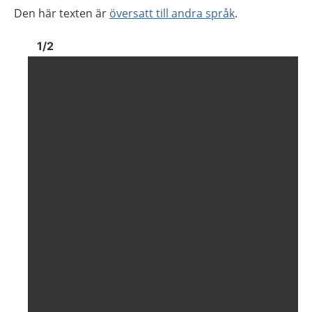
Den här texten är
översatt till andra språk
.
Bild
1
Bild
1
1
/
2
Visa föregående bild
Visa n