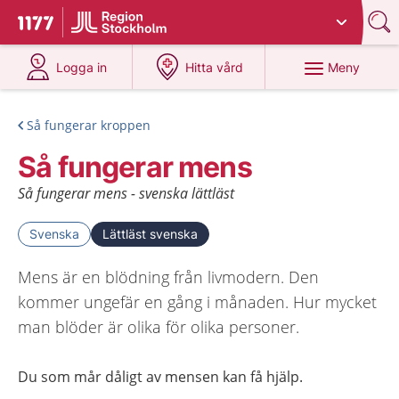
Du har valt region
Stockholms län
.
Till startsidan för 1177
på 1177.se
på 1177.se
Meny
Logga in
Hitta vård
Så fungerar kroppen
Så fungerar mens
Så fungerar mens - svenska lättläst
Svenska
Lättläst svenska
Mens är en blödning från livmodern. Den
kommer ungefär en gång i månaden. Hur mycket
man blöder är olika för olika personer.
Du som mår dåligt av mensen kan få hjälp
.