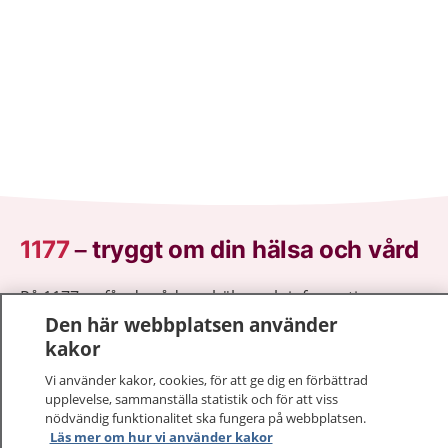
1177
–
tryggt om din hälsa och vård
På 1177.se får du råd om hälsa och information om
sjukdomar och vilka mottagningar du kan kontakta.
Den här webbplatsen använder
Logga in för att läsa din journal och göra dina
kakor
vårdärenden. Ring telefonnummer 1177 för
Vi använder kakor, cookies, för att ge dig en förbättrad
sjukvårdsrådgivning dygnet runt.
upplevelse, sammanställa statistik och för att viss
1177 ger dig råd när du vill må bättre.
nödvändig funktionalitet ska fungera på webbplatsen.
Läs mer om hur vi använder kakor