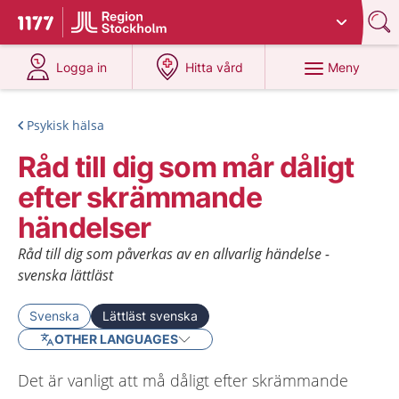
Du har valt region
Stockholms län
.
Till startsidan för 1177
på 1177.se
på 1177.se
Meny
Logga in
Hitta vård
Psykisk hälsa
Råd till dig som mår dåligt
efter skrämmande
händelser
Råd till dig som påverkas av en allvarlig händelse -
svenska lättläst
Svenska
Lättläst svenska
OTHER LANGUAGES
Det är vanligt att må dåligt efter skrämmande