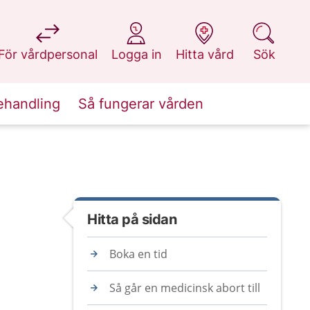
på 1177.se
på 1177.se
på 1177.se
på 1177.se
För vårdpersonal
Logga in
Hitta vård
Sök
ehandling
Så fungerar vården
Hitta på sidan
Boka en tid
Så går en medicinsk abort till