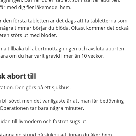
agningen. Där får du en tablett som startar aborten.
får med dig fler läkemedel hem.
er den första tabletten är det dags att ta tabletterna som
er några timmar börjar du blöda. Oftast kommer det också
eten stöts ut med blodet.
omma tillbaka till abortmottagningen och avsluta aborten
vara om du har varit gravid i mer än 10 veckor.
k abort till
ration. Den görs på ett sjukhus.
bli sövd, men det vanligaste är att man får bedövning
 Operationen tar bara några minuter.
lidan till livmodern och fostret sugs ut.
 stanna en stund på sjukhuset, innan du åker hem.