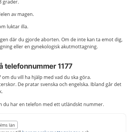
8 grader.
 delen av magen.
m luktar illa.
en där du gjorde aborten. Om de inte kan ta emot dig,
gning eller en gynekologisk akutmottagning.
på telefonnummer 1177
om du vill ha hjälp med vad du ska göra.
erskor. De pratar svenska och engelska. Ibland går det
k.
m du har en telefon med ett utländskt nummer.
illägget från region Stockholms län
olms län
egion Stockholms län