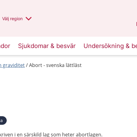
Du har valt region
Välj
en annan
region
Stockholms län
.
ador
Sjukdomar & besvär
Undersökning & b
 graviditet
Abort - svenska lättläst
ka
skriven i en särskild lag som heter abortlagen.