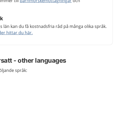
ummer till
barnmorskemottagningar
och
åk
 län kan du få kostnadsfria råd på många olika språk.
r hittar du här.
rsatt - other languages
följande språk: