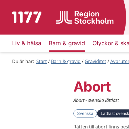
Till startsidan för 1177
Liv & hälsa
Barn & gravid
Olyckor & sk
Du är här:
Start
Barn & gravid
Graviditet
Avbruten
Abort
Abort - svenska lättläst
Svenska
Lättläst svens
Rätten till abort finns be