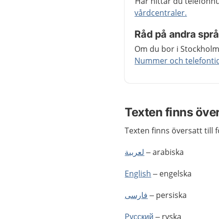
Här hittar du telefonn
vårdcentraler.
Råd på andra spr
Om du bor i Stockholms
Nummer och telefontide
Texten finns öve
Texten finns översatt till 
لعربية
– arabiska
English
– engelska
فارسى
– persiska
Pусский
– ryska