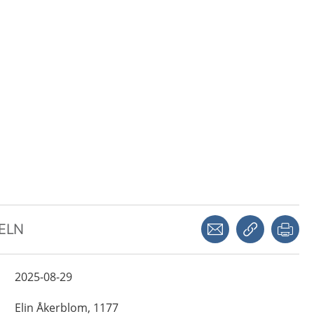
Dela via mejl
Kopiera län
Skr
KELN
2025-08-29
Elin
Åkerblom,
1177