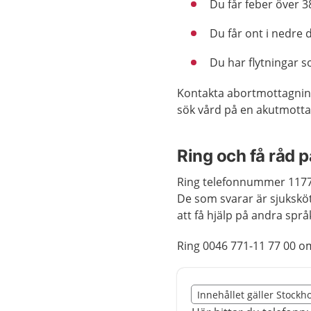
Du får feber över 3
Du får ont i nedre
Du har flytningar so
Kontakta abortmottagning
sök vård på en akutmotta
Ring och få råd 
Ring telefonnummer 1177 
De som svarar är sjuksköt
att få hjälp på andra språ
Ring 0046 771-11 77 00 o
Slut på det regionala t
Innehållet gäller Stockh
Nedan innehåll gäller r