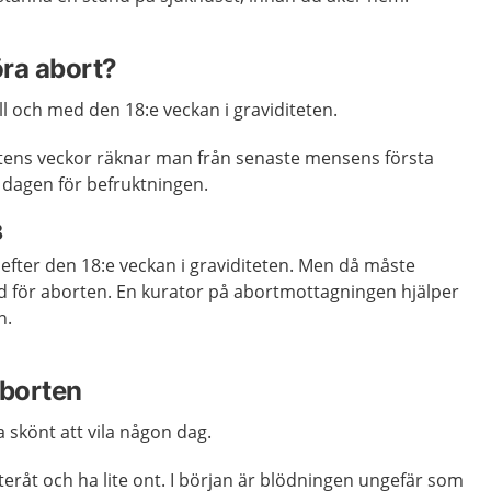
öra abort?
ll och med den 18:e veckan i graviditeten.
tens veckor räknar man från senaste mensens första
 dagen för befruktningen.
8
 efter den 18:e veckan i graviditeten. Men då måste
ånd för aborten. En kurator på abortmottagningen hjälper
n.
aborten
a skönt att vila någon dag.
fteråt och ha lite ont. I början är blödningen ungefär som