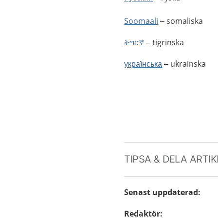
Soomaali
– somaliska
ትግርኛ
– tigrinska
українська
– ukrainska
TIPSA & DELA ARTI
Senast uppdaterad
:
Redaktör
: