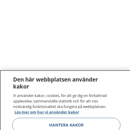
Den här webbplatsen använder
kakor
1177
–
tryggt om din hälsa och vård
Vi använder kakor, cookies, för att ge dig en förbättrad
På 1177.se får du råd om hälsa och information om
upplevelse, sammanställa statistik och för att viss
nödvändig funktionalitet ska fungera på webbplatsen.
sjukdomar och vilka mottagningar du kan kontakta.
Läs mer om hur vi använder kakor
Logga in för att läsa din journal och göra dina
vårdärenden. Ring telefonnummer 1177 för
HANTERA KAKOR
sjukvårdsrådgivning dygnet runt.