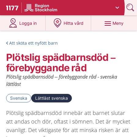
Du har valt region
Stockholms län
.
Till startsidan för 1177
på 1177.se
på 1177.se
Meny
Logga in
Hitta vård
Att sköta ett nyfött barn
Plötslig spädbarnsdöd –
förebyggande råd
Plötslig spädbarnsdöd – förebyggande råd - svenska
lättläst
Svenska
Lättläst svenska
Plötslig spädbarnsdöd innebär att barnet slutar
att andas och dör, oftast i sömnen. Det är mycket
ovanligt. Det viktigaste för att minska risken är att