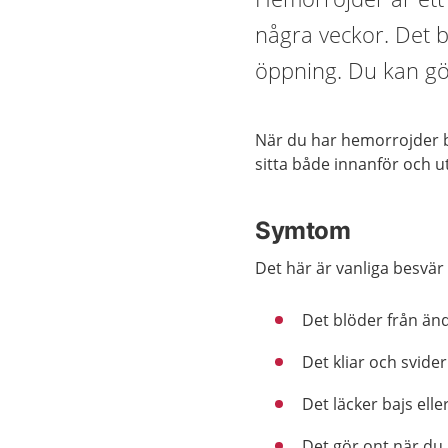
några veckor. Det 
öppning. Du kan gör
När du har hemorrojder 
sitta både innanför och 
Symtom
Det här är vanliga besvä
Det blöder från än
Det kliar och svid
Det läcker bajs elle
Det gör ont när du 