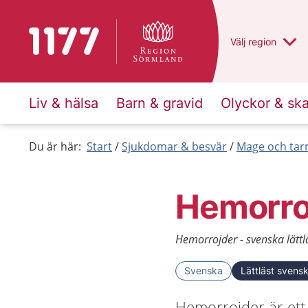
Till startsidan för 1177
Du har valt regio
Välj
en annan
region
Liv & hälsa
Barn & gravid
Olyckor & sk
Du är här:
Start
Sjukdomar & besvär
Mage och ta
Hemorro
Hemorrojder - svenska lättl
Svenska
Lättläst svens
Hemorrojder är ett