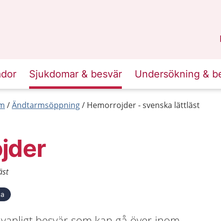
n
Sörmland
.
ador
Sjukdomar & besvär
Undersökning & b
rm
Ändtarmsöppning
Hemorrojder - svenska lättläst
jder
äst
ka
 vanligt besvär som kan gå över inom