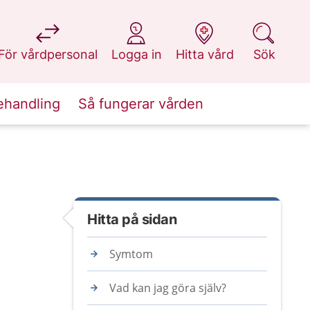
på 1177.se
på 1177.se
på 1177.se
på 1177.se
För vårdpersonal
Logga in
Hitta vård
Sök
ehandling
Så fungerar vården
Hitta på sidan
Symtom
Vad kan jag göra själv?