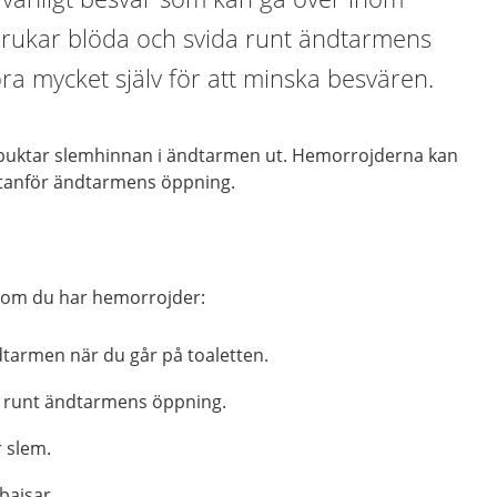
brukar blöda och svida runt ändtarmens
a mycket själv för att minska besvären.
buktar slemhinnan i ändtarmen ut. Hemorrojderna kan
utanför ändtarmens öppning.
r om du har hemorrojder:
dtarmen när du går på toaletten.
er runt ändtarmens öppning.
r slem.
bajsar.