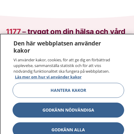
1177
–
tryggt om din hälsa och vård
Den här webbplatsen använder
På 1177.se får du råd om hälsa och information om
kakor
sjukdomar och vilka mottagningar du kan kontakta.
Logga in för att läsa din journal och göra dina
Vi använder kakor, cookies, för att ge dig en förbättrad
upplevelse, sammanställa statistik och för att viss
vårdärenden. Ring telefonnummer 1177 för
nödvändig funktionalitet ska fungera på webbplatsen.
sjukvårdsrådgivning dygnet runt.
Läs mer om hur vi använder kakor
1177 ger dig råd när du vill må bättre.
HANTERA KAKOR
GODKÄNN NÖDVÄNDIGA
Visa inn
1177 på flera språk
GODKÄNN ALLA