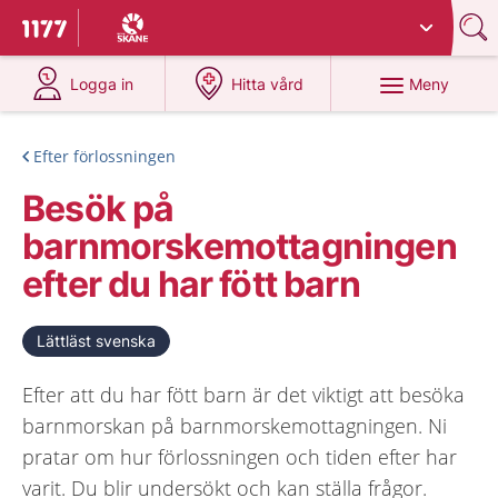
Du har valt region
Skåne
.
Till startsidan för 1177
på 1177.se
på 1177.se
Meny
Logga in
Hitta vård
Efter förlossningen
Besök på
barnmorskemottagningen
efter du har fött barn
Lättläst svenska
Efter att du har fött barn är det viktigt att besöka
barnmorskan på barnmorskemottagningen. Ni
pratar om hur förlossningen och tiden efter har
varit. Du blir undersökt och kan ställa frågor.