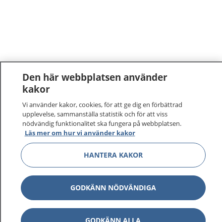
Den här webbplatsen använder
kakor
1177
–
tryggt om din hälsa och vård
Vi använder kakor, cookies, för att ge dig en förbättrad
upplevelse, sammanställa statistik och för att viss
nödvändig funktionalitet ska fungera på webbplatsen.
På 1177.se får du råd om hälsa och information om
Läs mer om hur vi använder kakor
sjukdomar och vilka mottagningar du kan kontakta.
Logga in för att läsa din journal och göra dina
HANTERA KAKOR
vårdärenden. Ring telefonnummer 1177 för
sjukvårdsrådgivning dygnet runt.
1177 ger dig råd när du vill må bättre.
GODKÄNN NÖDVÄNDIGA
GODKÄNN ALLA