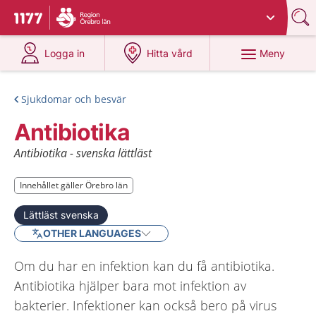
Du har valt region
Örebro län
.
Till startsidan för 1177
på 1177.se
på 1177.se
Meny
Logga in
Hitta vård
Sjukdomar och besvär
Antibiotika
Antibiotika - svenska lättläst
Innehållet gäller Örebro län
Innehållet gäller Örebro län
Lättläst svenska
OTHER LANGUAGES
Om du har en infektion kan du få antibiotika.
Antibiotika hjälper bara mot infektion av
bakterier. Infektioner kan också bero på virus