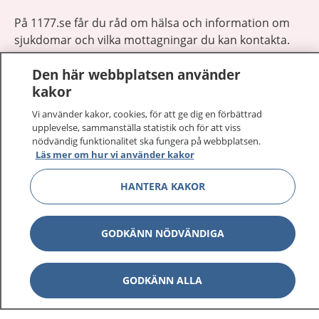
På 1177.se får du råd om hälsa och information om
sjukdomar och vilka mottagningar du kan kontakta.
Logga in för att läsa din journal och göra dina
Den här webbplatsen använder
vårdärenden. Ring telefonnummer 1177 för
kakor
sjukvårdsrådgivning dygnet runt.
1177 ger dig råd när du vill må bättre.
Vi använder kakor, cookies, för att ge dig en förbättrad
upplevelse, sammanställa statistik och för att viss
nödvändig funktionalitet ska fungera på webbplatsen.
Läs mer om hur vi använder kakor
HANTERA KAKOR
Visa inn
1177 på flera språk
GODKÄNN NÖDVÄNDIGA
Visa inn
Om 1177
Visa inn
Kontakt
GODKÄNN ALLA