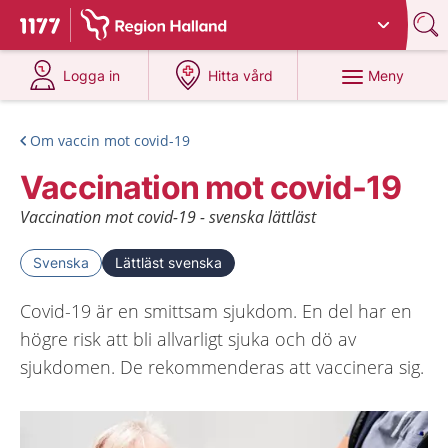
Du har valt region
Halland
.
Till startsidan för 1177
på 1177.se
på 1177.se
Meny
Logga in
Hitta vård
Om vaccin mot covid-19
Vaccination mot covid-19
Vaccination mot covid-19 - svenska lättläst
Svenska
Lättläst svenska
Covid-19 är en smittsam sjukdom. En del har en
högre risk att bli allvarligt sjuka och dö av
sjukdomen. De rekommenderas att vaccinera sig.