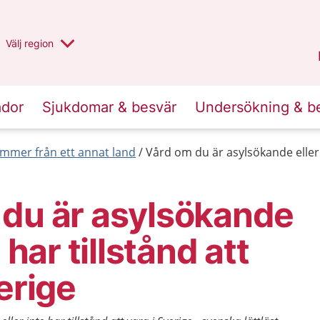
Du har valt region
Välj
en annan
region
Halland
.
ador
Sjukdomar & besvär
Undersökning & b
mmer från ett annat land
Vård om du är asylsökande eller in
 du är asylsökande
e har tillstånd att
erige