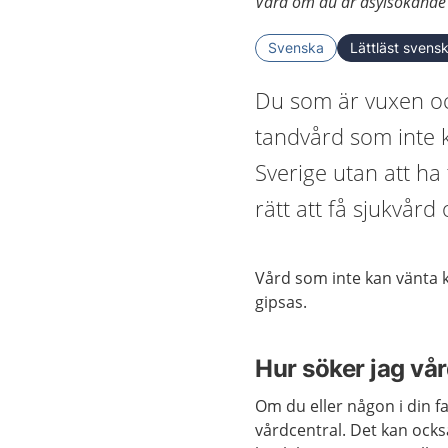
Vård om du är asylsökande ell
Svenska
Lättläst svens
Du som är vuxen och
tandvård som inte k
Sverige utan att ha 
rätt att få sjukvård
Vård som inte kan vänta 
gipsas.
Hur söker jag vå
Om du eller någon i din fa
vårdcentral. Det kan också