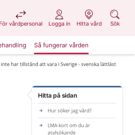
på 1177.se
på 1177.se
på 1177.se
på 1177.se
För vårdpersonal
Logga in
Hitta vård
Sök
ehandling
Så fungerar vården
te har tillstånd att vara i Sverige - svenska lättläst
Hitta på sidan
Hur söker jag vård?
LMA-kort om du är
asylsökande