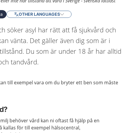
er inte har tillstånd att vara i Sverige - svenska lättläst
ka
OTHER LANGUAGES
 söker asyl har rätt att få sjukvård och
an vänta. Det gäller även dig som är i
tillstånd. Du som är under 18 år har alltid
 och tandvård.
kan till exempel vara om du bryter ett ben som måste
rd?
milj behöver vård kan ni oftast få hjälp på en
 kallas för till exempel hälsocentral,