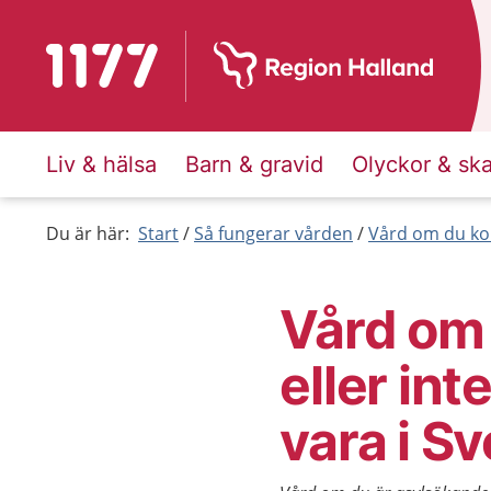
Till startsidan för 1177
Liv & hälsa
Barn & gravid
Olyckor & sk
Du är här:
Start
Så fungerar vården
Vård om du ko
Vård om
eller int
vara i Sv