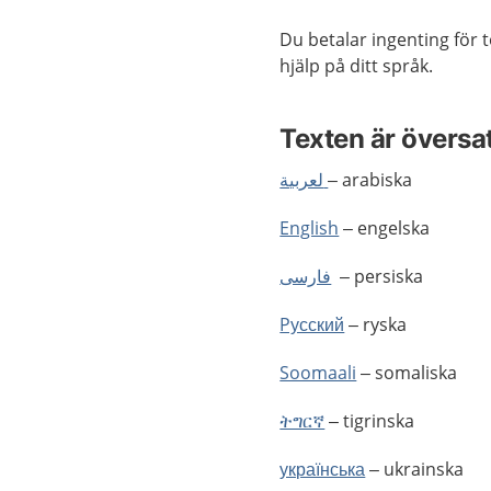
Du betalar ingenting för 
hjälp på ditt språk.
Texten är översa
لعربية
– arabiska
English
– engelska
فارسی
– persiska
Pусский
– ryska
Soomaali
– somaliska
ትግርኛ
– tigrinska
українська
– ukrainska