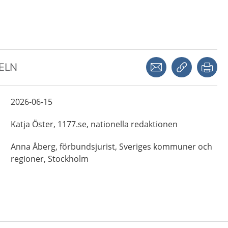
Dela via mejl
Kopiera län
Skr
KELN
2026-06-15
Katja
Öster,
1177.se, nationella redaktionen
Anna
Åberg,
förbundsjurist,
Sveriges kommuner och
regioner,
Stockholm