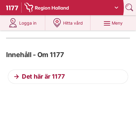
Du har valt region
Halland
.
Till startsidan för 1177
på 1177.se
på 1177.se
Meny
Logga in
Hitta vård
Innehåll - Om 1177
Det här är 1177