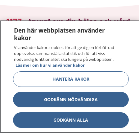
1177
–
tryggt om din hälsa och vård
Den här webbplatsen använder
På 1177.se får du råd om hälsa och information om
kakor
sjukdomar och vilka mottagningar du kan kontakta.
Vi använder kakor, cookies, för att ge dig en förbättrad
Logga in för att läsa din journal och göra dina
upplevelse, sammanställa statistik och för att viss
vårdärenden. Ring telefonnummer 1177 för
nödvändig funktionalitet ska fungera på webbplatsen.
Läs mer om hur vi använder kakor
sjukvårdsrådgivning dygnet runt.
1177 ger dig råd när du vill må bättre.
HANTERA KAKOR
GODKÄNN NÖDVÄNDIGA
Visa inn
1177 på flera språk
GODKÄNN ALLA
Visa inn
Om 1177