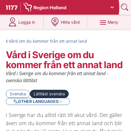
Du har valt region
Halland
.
Till startsidan för 1177
på 1177.se
på 1177.se
Meny
Logga in
Hitta vård
Vård om du kommer från ett annat land
Vård i Sverige om du
kommer från ett annat land
Vård i Sverige om du kommer från ett annat land -
svenska lättläst
Svenska
Lättläst svenska
OTHER LANGUAGES
I Sverige har du alltid rätt till akut vård. Det gäller
även om du kommer från ett annat land och blir