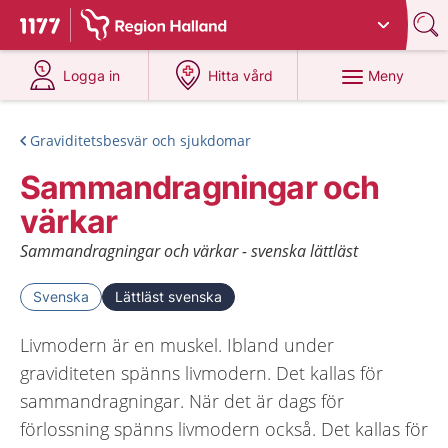
Du har valt region
Halland
.
Till startsidan för 1177
på 1177.se
på 1177.se
Meny
Logga in
Hitta vård
Graviditetsbesvär och sjukdomar
Sammandragningar och
värkar
Sammandragningar och värkar - svenska lättläst
Svenska
Lättläst svenska
Livmodern är en muskel. Ibland under
graviditeten spänns livmodern. Det kallas för
sammandragningar. När det är dags för
förlossning spänns livmodern också. Det kallas för