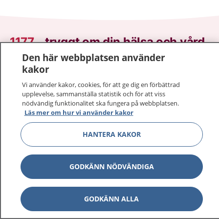
1177
–
tryggt om din hälsa och vård
Den här webbplatsen använder
På 1177.se får du råd om hälsa och information om
kakor
sjukdomar och vilka mottagningar du kan kontakta.
Vi använder kakor, cookies, för att ge dig en förbättrad
Logga in för att läsa din journal och göra dina
upplevelse, sammanställa statistik och för att viss
vårdärenden. Ring telefonnummer 1177 för
nödvändig funktionalitet ska fungera på webbplatsen.
sjukvårdsrådgivning dygnet runt.
Läs mer om hur vi använder kakor
1177 ger dig råd när du vill må bättre.
HANTERA KAKOR
GODKÄNN NÖDVÄNDIGA
Visa inn
1177 på flera språk
GODKÄNN ALLA
Visa inn
Om 1177