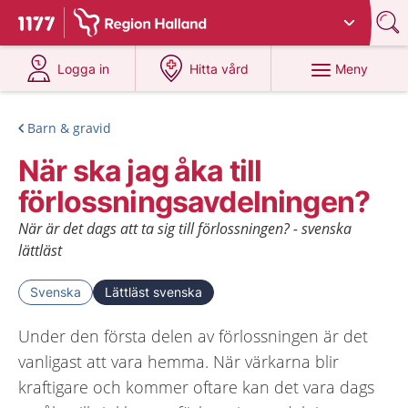
Du har valt region
Halland
.
Till startsidan för 1177
på 1177.se
på 1177.se
Meny
Logga in
Hitta vård
Barn & gravid
När ska jag åka till
förlossningsavdelningen?
När är det dags att ta sig till förlossningen? - svenska
lättläst
Svenska
Lättläst svenska
Under den första delen av förlossningen är det
vanligast att vara hemma. När värkarna blir
kraftigare och kommer oftare kan det vara dags