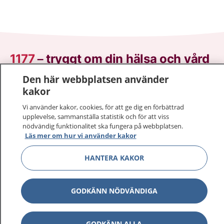
1177
–
tryggt om din hälsa och vård
Den här webbplatsen använder
På 1177.se får du råd om hälsa och information om
kakor
sjukdomar och vilka mottagningar du kan kontakta.
Logga in för att läsa din journal och göra dina
Vi använder kakor, cookies, för att ge dig en förbättrad
upplevelse, sammanställa statistik och för att viss
vårdärenden. Ring telefonnummer 1177 för
nödvändig funktionalitet ska fungera på webbplatsen.
sjukvårdsrådgivning dygnet runt.
Läs mer om hur vi använder kakor
1177 ger dig råd när du vill må bättre.
HANTERA KAKOR
GODKÄNN NÖDVÄNDIGA
Visa inn
1177 på flera språk
GODKÄNN ALLA