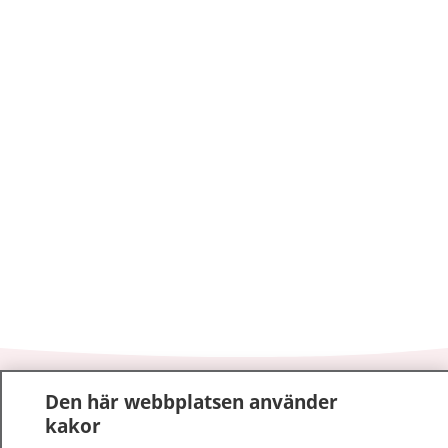
1177
–
tryggt om din hälsa och vård
Den här webbplatsen använder
kakor