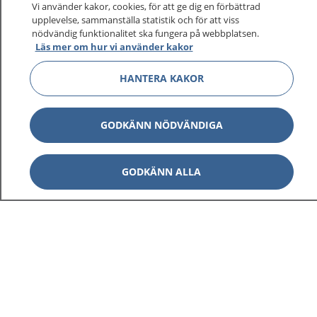
På 1177.se får du råd om hälsa och information om
Vi använder kakor, cookies, för att ge dig en förbättrad
sjukdomar och vilka mottagningar du kan kontakta.
upplevelse, sammanställa statistik och för att viss
nödvändig funktionalitet ska fungera på webbplatsen.
Logga in för att läsa din journal och göra dina
Läs mer om hur vi använder kakor
vårdärenden. Ring telefonnummer 1177 för
sjukvårdsrådgivning dygnet runt.
HANTERA KAKOR
1177 ger dig råd när du vill må bättre.
GODKÄNN NÖDVÄNDIGA
GODKÄNN ALLA
Visa inn
1177 på flera språk
Visa inn
Om 1177
Visa inn
Kontakt
Behandling av personuppgifter