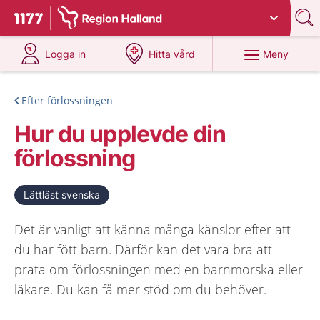
Du har valt region
Halland
.
Till startsidan för 1177
på 1177.se
på 1177.se
Meny
Logga in
Hitta vård
Efter förlossningen
Hur du upplevde din
förlossning
Lättläst svenska
Det är vanligt att känna många känslor efter att
du har fött barn. Därför kan det vara bra att
prata om förlossningen med en barnmorska eller
läkare. Du kan få mer stöd om du behöver.