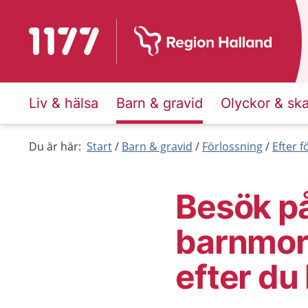
Till startsidan för 1177
Liv & hälsa
Barn & gravid
Olyckor & sk
Du är här:
Start
Barn & gravid
Förlossning
Efter 
Besök p
barnmor
efter du 