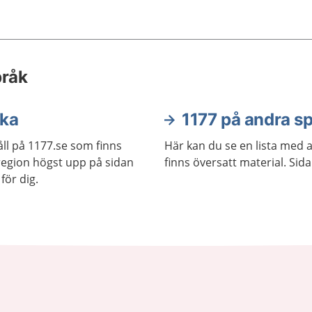
pråk
ska
1177 på andra s
ll på 1177.se som finns
Här kan du se en lista med 
j region högst upp på sidan
finns översatt material. Sid
för dig.