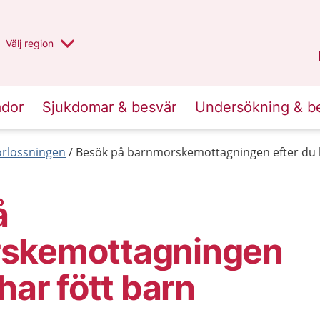
Du har valt region
Välj
en annan
region
Halland
.
ador
Sjukdomar & besvär
Undersökning & b
förlossningen
Besök på barnmorskemottagningen efter du h
å
skemottagningen
har fött barn