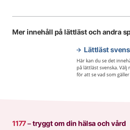
Mer innehåll på lättläst och andra s
Lättläst sven
Här kan du se det innehå
på lättläst svenska. Väl
för att se vad som gäller 
1177
–
tryggt om din hälsa och vård