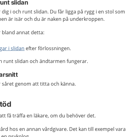
unt slidan
g i och runt slidan. Du får ligga på rygg i en stol som
enen är isär och du är naken på underkroppen.
bland annat detta:
gar i slidan
efter förlossningen.
h runt slidan och ändtarmen fungerar.
arsnitt
året genom att titta och känna.
töd
tt få träffa en läkare, om du behöver det.
ård hos en annan vårdgivare. Det kan till exempel vara
r en psykolog.