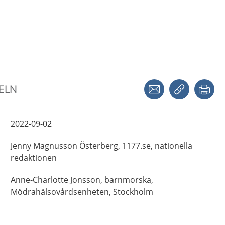
Dela via mejl
Kopiera län
Skr
KELN
2022-09-02
Jenny
Magnusson Österberg,
1177.se, nationella
redaktionen
Anne-Charlotte
Jonsson,
barnmorska,
Mödrahälsovårdsenheten,
Stockholm