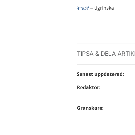
ትግርኛ
– tigrinska
TIPSA & DELA ARTI
Senast uppdaterad
:
Redaktör
:
Granskare
: