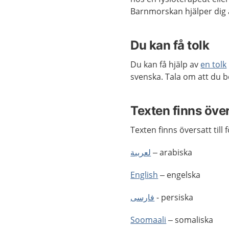
Barnmorskan hjälper dig at
Du kan få tolk
Du kan få hjälp av
en tolk
svenska. Tala om att du b
Texten finns öve
Texten finns översatt till 
لعربية
– arabiska
English
– engelska
فارسى
- persiska
Soomaali
– somaliska