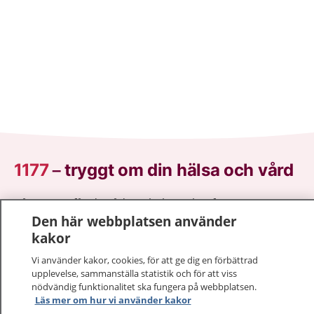
1177
–
tryggt om din hälsa och vård
På 1177.se får du råd om hälsa och information om
Den här webbplatsen använder
sjukdomar och vilka mottagningar du kan kontakta.
kakor
Logga in för att läsa din journal och göra dina
vårdärenden. Ring telefonnummer 1177 för
Vi använder kakor, cookies, för att ge dig en förbättrad
sjukvårdsrådgivning dygnet runt.
upplevelse, sammanställa statistik och för att viss
1177 ger dig råd när du vill må bättre.
nödvändig funktionalitet ska fungera på webbplatsen.
Läs mer om hur vi använder kakor