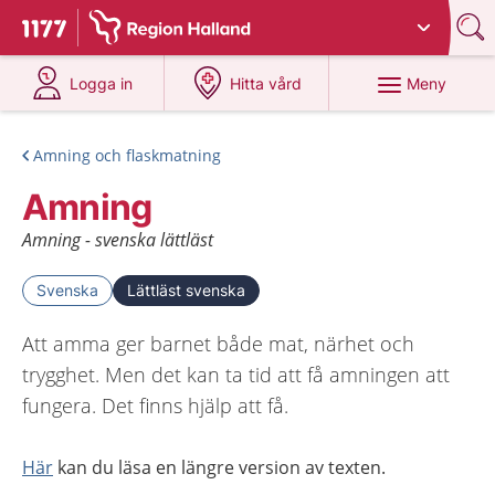
Du har valt region
Halland
.
Till startsidan för 1177
på 1177.se
på 1177.se
Meny
Logga in
Hitta vård
Amning och flaskmatning
Amning
Amning - svenska lättläst
Svenska
Lättläst svenska
Att amma ger barnet både mat, närhet och
trygghet. Men det kan ta tid att få amningen att
fungera. Det finns hjälp att få.
Här
kan du läsa en längre version av texten.