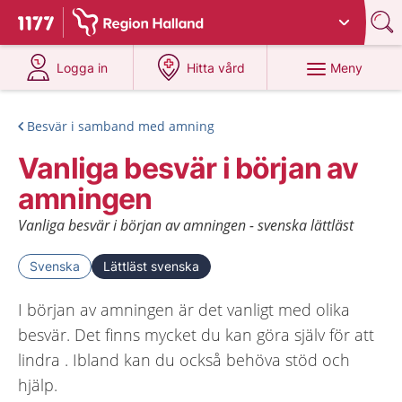
Du har valt region
Halland
.
Till startsidan för 1177
på 1177.se
på 1177.se
Meny
Logga in
Hitta vård
Besvär i samband med amning
Vanliga besvär i början av
amningen
Vanliga besvär i början av amningen - svenska lättläst
Svenska
Lättläst svenska
I början av amningen är det vanligt med olika
besvär. Det finns mycket du kan göra själv för att
lindra . Ibland kan du också behöva stöd och
hjälp.