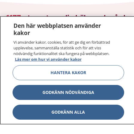
1177
–
tryggt om din hälsa och vård
Den här webbplatsen använder
På 1177.se får du råd om hälsa och information om
kakor
sjukdomar och vilka mottagningar du kan kontakta.
Vi använder kakor, cookies, för att ge dig en förbättrad
Logga in för att läsa din journal och göra dina
upplevelse, sammanställa statistik och för att viss
vårdärenden. Ring telefonnummer 1177 för
nödvändig funktionalitet ska fungera på webbplatsen.
Läs mer om hur vi använder kakor
sjukvårdsrådgivning dygnet runt.
1177 ger dig råd när du vill må bättre.
HANTERA KAKOR
GODKÄNN NÖDVÄNDIGA
Visa inn
1177 på flera språk
GODKÄNN ALLA
Visa inn
Om 1177