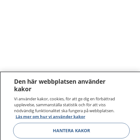
Den här webbplatsen använder
kakor
Vi använder kakor, cookies, för att ge dig en förbättrad
upplevelse, sammanställa statistik och för att viss
nödvändig funktionalitet ska fungera på webbplatsen.
Läs mer om hur vi använder kakor
1177
–
tryggt om din hälsa och vård
HANTERA KAKOR
På 1177.se får du råd om hälsa och information om