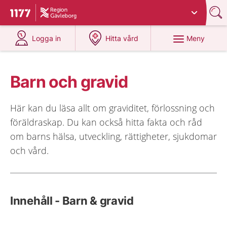
Du har valt region
Gävleborg
.
Till startsidan för 1177
på 1177.se
på 1177.se
Meny
Logga in
Hitta vård
Barn och gravid
Här kan du läsa allt om graviditet, förlossning och
föräldraskap. Du kan också hitta fakta och råd
om barns hälsa, utveckling, rättigheter, sjukdomar
och vård.
Innehåll - Barn & gravid