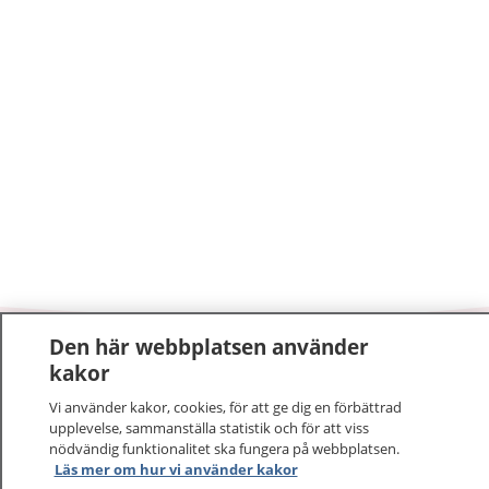
Den här webbplatsen använder
1177
–
tryggt om din hälsa och vård
kakor
Vi använder kakor, cookies, för att ge dig en förbättrad
På 1177.se får du råd om hälsa och information om
upplevelse, sammanställa statistik och för att viss
sjukdomar och vilka mottagningar du kan kontakta.
nödvändig funktionalitet ska fungera på webbplatsen.
Logga in för att läsa din journal och göra dina
Läs mer om hur vi använder kakor