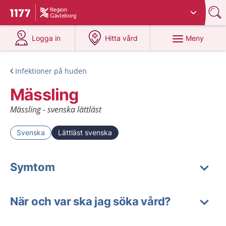
Du har valt region
Gävleborg
.
Till startsidan för 1177
på 1177.se
på 1177.se
Meny
Logga in
Hitta vård
Infektioner på huden
Mässling
Mässling - svenska lättläst
Svenska
Lättläst svenska
Symtom
När och var ska jag söka vård?