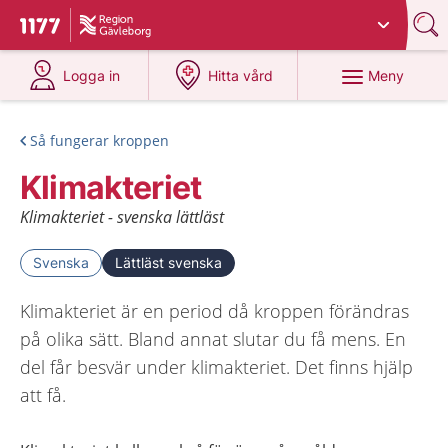
Du har valt region
Gävleborg
.
Till startsidan för 1177
på 1177.se
på 1177.se
Meny
Logga in
Hitta vård
Så fungerar kroppen
Klimakteriet
Klimakteriet - svenska lättläst
Svenska
Lättläst svenska
Klimakteriet är en period då kroppen förändras
på olika sätt. Bland annat slutar du få mens. En
del får besvär under klimakteriet. Det finns hjälp
att få.