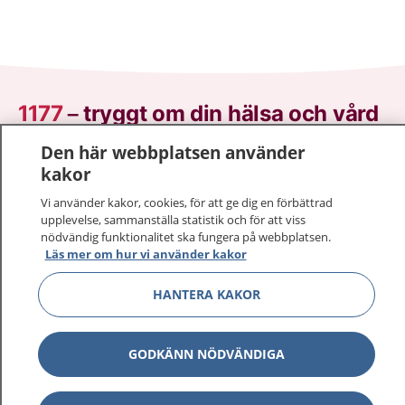
1177
–
tryggt om din hälsa och vård
Den här webbplatsen använder
På 1177.se får du råd om hälsa och information om
kakor
sjukdomar och vilka mottagningar du kan kontakta.
Logga in för att läsa din journal och göra dina
Vi använder kakor, cookies, för att ge dig en förbättrad
vårdärenden. Ring telefonnummer 1177 för
upplevelse, sammanställa statistik och för att viss
nödvändig funktionalitet ska fungera på webbplatsen.
sjukvårdsrådgivning dygnet runt.
Läs mer om hur vi använder kakor
1177 ger dig råd när du vill må bättre.
HANTERA KAKOR
GODKÄNN NÖDVÄNDIGA
Visa inn
1177 på flera språk