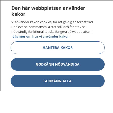
1177
–
tryggt om din hälsa och vård
Den här webbplatsen använder
kakor
På 1177.se får du råd om hälsa och information om
sjukdomar och vilka mottagningar du kan kontakta.
Vi använder kakor, cookies, för att ge dig en förbättrad
upplevelse, sammanställa statistik och för att viss
Logga in för att läsa din journal och göra dina
nödvändig funktionalitet ska fungera på webbplatsen.
vårdärenden. Ring telefonnummer 1177 för
Läs mer om hur vi använder kakor
sjukvårdsrådgivning dygnet runt.
1177 ger dig råd när du vill må bättre.
HANTERA KAKOR
GODKÄNN NÖDVÄNDIGA
Visa inn
1177 på flera språk
GODKÄNN ALLA
Visa inn
Om 1177
Visa inn
Kontakt