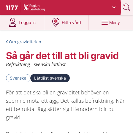
Du har valt region
Gävleborg
.
Till startsidan för 1177
på 1177.se
på 1177.se
Meny
Logga in
Hitta vård
Om graviditeten
Så går det till att bli gravid
Befruktning - svenska lättläst
Svenska
Lättläst svenska
För att det ska bli en graviditet behöver en
spermie möta ett ägg. Det kallas befruktning. När
ett befruktat ägg sätter sig i livmodern blir du
gravid.