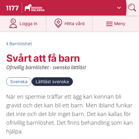
Du har valt region
Dalarna
.
Till startsidan för 1177
på 1177.se
på 1177.se
Meny
Logga in
Hitta vård
Barnlöshet
Svårt att få barn
Ofrivillig barnlöshet - svenska lättläst
Svenska
Lättläst svenska
När en spermie träffar ett ägg kan kvinnan bli
gravid och det kan bli ett barn. Men ibland funkar
det inte och det blir inget barn. Det kan kallas för
ofrivillig barnlöshet. Det finns behandling som kan
hjälpa.