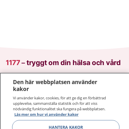
1177
–
tryggt om din hälsa och vård
På 1177.se får du råd om hälsa och information om
Den här webbplatsen använder
sjukdomar och vilka mottagningar du kan kontakta.
kakor
Logga in för att läsa din journal och göra dina
vårdärenden. Ring telefonnummer 1177 för
Vi använder kakor, cookies, för att ge dig en förbättrad
upplevelse, sammanställa statistik och för att viss
sjukvårdsrådgivning dygnet runt.
nödvändig funktionalitet ska fungera på webbplatsen.
1177 ger dig råd när du vill må bättre.
Läs mer om hur vi använder kakor
HANTERA KAKOR