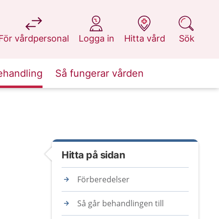
på 1177.se
på 1177.se
på 1177.se
på 1177.se
För vårdpersonal
Logga in
Hitta vård
Sök
ehandling
Så fungerar vården
Hitta på sidan
Förberedelser
Så går behandlingen till