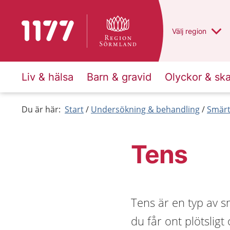
Till startsidan för 1177
Du har valt regio
Välj
en annan
region
Liv & hälsa
Barn & gravid
Olyckor & sk
Du är här:
Start
Undersökning & behandling
Smärt
Tens
Tens är en typ av 
du får ont plötslig