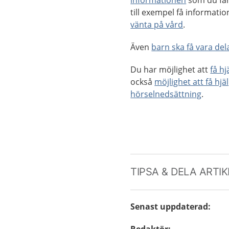
informationen
som du får
till exempel få informat
vänta på vård
.
Även
barn ska få vara dela
Du har möjlighet att
få h
också
möjlighet att få hjä
hörselnedsättning
.
TIPSA & DELA ARTI
Senast uppdaterad
: