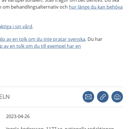
 av vårdpersonalen. Ställ frågor om det behövs. Du ska
ion om behandlingsalternativ och
hur länge du kan behöva
ktiga i sin vård
.
jälp av en tolk om du inte pratar svenska
. Du har
lp av en tolk om du till exempel har en
Dela via mejl
Kopiera län
Skr
KELN
2023-04-26