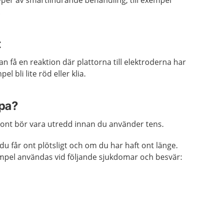
er av smärtlindrande behandling, till exempel
.
t
n få en reaktion där plattorna till elektroderna har
el bli lite röd eller klia.
lpa?
r ont bör vara utredd innan du använder tens.
u får ont plötsligt och om du har haft ont länge.
empel användas vid följande sjukdomar och besvär: