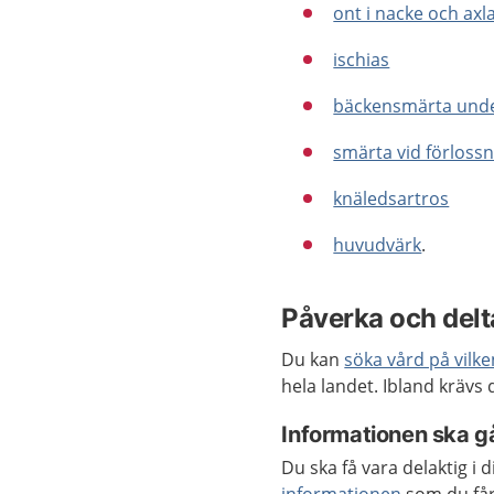
ont i nacke och axl
ischias
bäckensmärta under
smärta vid förloss
knäledsartros
huvudvärk
.
Påverka och delta
Du kan
söka vård på vilk
hela landet. Ibland krävs
Informationen ska gå
Du ska få vara delaktig i