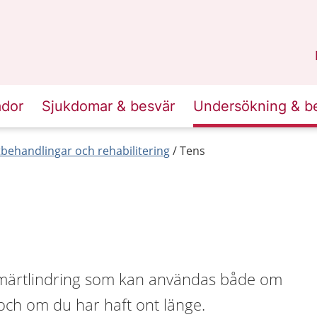
n
Sörmland
.
ador
Sjukdomar & besvär
Undersökning & b
behandlingar och rehabilitering
Tens
smärtlindring som kan användas både om
t och om du har haft ont länge.