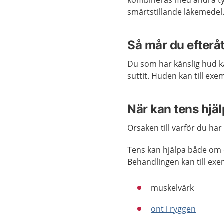
kombineras med andra typ
smärtstillande läkemedel
Så mår du efterå
Du som har känslig hud ka
suttit. Huden kan till exemp
När kan tens hjä
Orsaken till varför du ha
Tens kan hjälpa både om d
Behandlingen kan till ex
muskelvärk
ont i ryggen