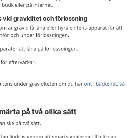
 butik eller på internet.
vid graviditet och förlossning
om är gravid få låna eller hyra en tens-apparat för att
inför och under förlossningen.
parater att låna på förlossningen.
för eftervärkar.
a tens under graviditeten om du har
ont i
bäckenet, så
märta på två olika sätt
n ske på två sätt.
rtan lindras genom att smärtsignalerna till hjärnan