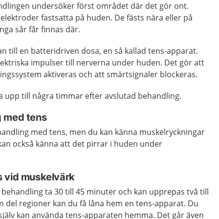
dlingen undersöker först området där det gör ont.
elektroder fastsatta på huden. De fästs nära eller på
nga sår får finnas där.
 till en batteridriven dosa, en så kallad tens-apparat.
ektriska impulser till nerverna under huden. Det gör att
ingssystem aktiveras och att smärtsignaler blockeras.
 upp till några timmar efter avslutad behandling.
g med tens
behandling med tens, men du kan känna muskelryckningar
an också känna att det pirrar i huden under
s vid muskelvärk
behandling ta 30 till 45 minuter och kan upprepas två till
n del regioner kan du få låna hem en tens-apparat. Du
u själv kan använda tens-apparaten hemma. Det går även