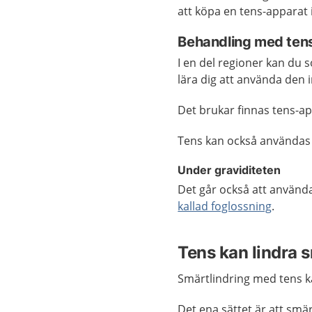
att köpa en tens-apparat i
Behandling med tens 
I en del regioner kan du s
lära dig att använda den 
Det brukar finnas tens-ap
Tens kan också användas 
Under graviditeten
Det går också att använd
kallad foglossning
.
Tens kan lindra s
Smärtlindring med tens ka
Det ena sättet är att smä