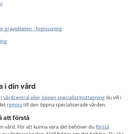
ar
 graviditeten - foglossning
ning
 i din vård
en vårdcentral eller öppen specialistmottagning
du vill i
 det
remiss
till den öppna specialiserade vården.
 att förstå
 din vård. För att kunna vara det behöver du
förstå