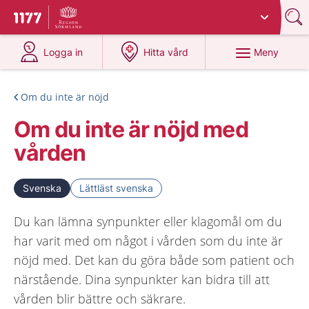
Du har valt region
Sörmland
.
Till startsidan för 1177
på 1177.se
på 1177.se
Meny
Logga in
Hitta vård
Om du inte är nöjd
Om du inte är nöjd med
vården
Svenska
Lättläst svenska
Du kan lämna synpunkter eller klagomål om du
har varit med om något i vården som du inte är
nöjd med. Det kan du göra både som patient och
närstående. Dina synpunkter kan bidra till att
vården blir bättre och säkrare.