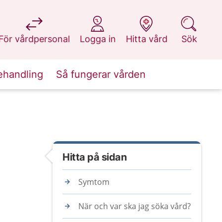
på 1177.se
på 1177.se
på 1177.se
på 1177.se
För vårdpersonal
Logga in
Hitta vård
Sök
ehandling
Så fungerar vården
Hitta på sidan
Symtom
När och var ska jag söka vård?