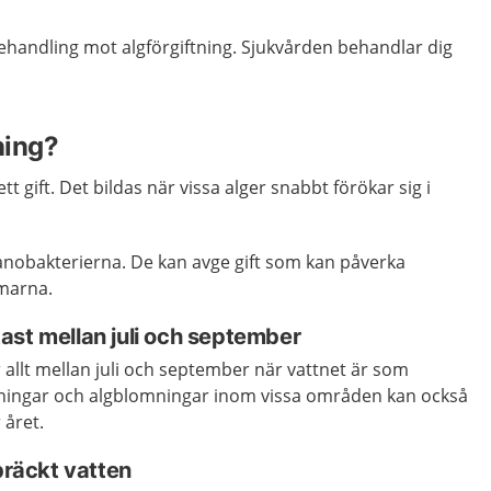
behandling mot algförgiftning. Sjukvården behandlar dig
ning?
tt gift. Det bildas när vissa alger snabbt förökar sig i
yanobakterierna. De kan avge gift som
kan påverka
rmarna.
ast mellan juli och september
allt mellan juli och september när vattnet är som
ningar och algblomningar inom vissa områden kan också
året.
 bräckt vatten