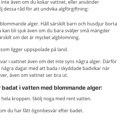
r inte även om du kokar vattnet, eller använder
j dessa råd för att undvika algförgiftning:
blommande alger. Håll särskilt barn och husdjur borta
u kan bli sjuk även om du bara sväljer små mängder
särskilt om det är mycket algblomning.
 som ligger uppspolade på land.
 kvar i vattnet även om det inte syns några alger. Därför
ta några dagar med att bada i skyddade badvikar när
ver, även om vattnet ser bra ut.
r badat i vatten med blommande alger:
 hela kroppen. Skölj noga med rent vatten.
om du har fått ögonbesvär efter badet.