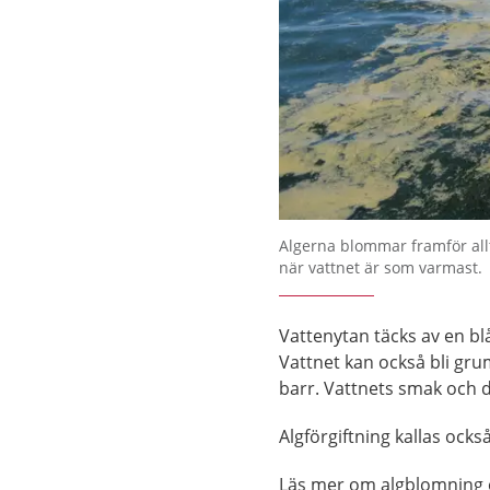
Algerna blommar framför all
när vattnet är som varmast.
Vattenytan täcks av en bl
Vattnet kan också bli gru
barr. Vattnets smak och 
Algförgiftning kallas också
Läs mer om algblomning o