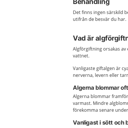
Behandling
Det finns ingen särskild 
utifrån de besvär du har.
Vad är algförgift
Algförgiftning orsakas av e
vattnet.
Vanligaste giftalgen är c
nerverna, levern eller ta
Algerna blommar oft
Algerna blommar framför 
varmast. Mindre algblom
förekomma senare under 
Vanligast i sött och