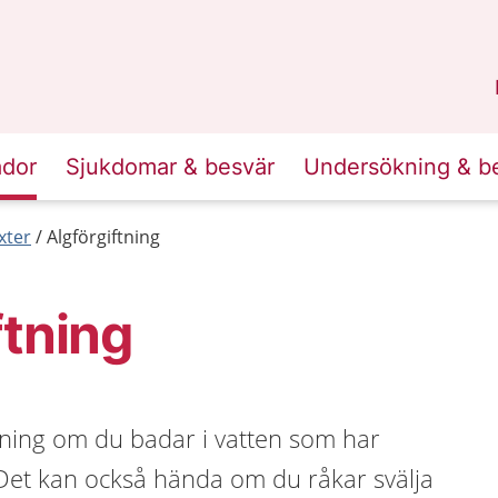
n
Sörmland
.
ador
Sjukdomar & besvär
Undersökning & b
xter
Algförgiftning
ftning
tning om du badar i vatten som har
et kan också hända om du råkar svälja