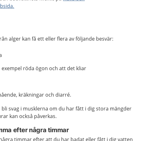
bsida.
från alger kan få ett eller flera av följande besvär:
a
ll exempel röda ögon och att det kliar
ående, kräkningar och diarré.
bli svag i musklerna om du har fått i dig stora mängder
jurar kan också påverkas.
mma efter några timmar
ra timmar efter att du har badat eller fått i dig vatten