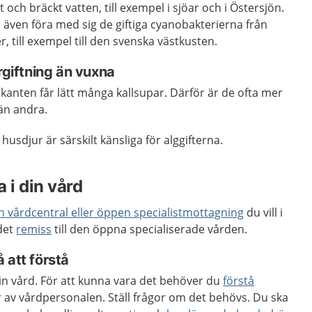
t och bräckt vatten, till exempel i sjöar och i Östersjön.
även föra med sig de giftiga cyanobakterierna från
r, till exempel till den svenska västkusten.
rgiftning än vuxna
kanten får lätt många kallsupar. Därför är de ofta mer
 än andra.
usdjur är särskilt känsliga för alggifterna.
 i din vård
en vårdcentral eller öppen specialistmottagning
du vill i
 det
remiss
till den öppna specialiserade vården.
 att förstå
 din vård. För att kunna vara det behöver du
förstå
 av vårdpersonalen. Ställ frågor om det behövs. Du ska