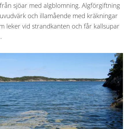
k från sjöar med algblomning. Algförgiftning
huvudvärk och illamående med kräkningar
m leker vid strandkanten och får kallsupar
.