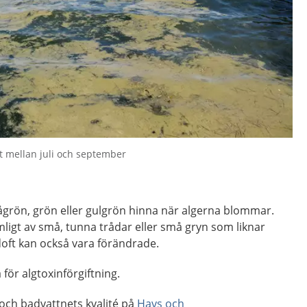
t mellan juli och september
ågrön, grön eller gulgrön hinna när algerna blommar.
mligt av små, tunna trådar eller små gryn som liknar
doft kan också vara förändrade.
 för algtoxinförgiftning.
ch badvattnets kvalité på
Havs och