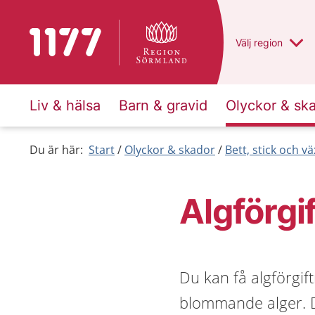
Till startsidan för 1177
Du har valt regio
Välj
en annan
region
Liv & hälsa
Barn & gravid
Olyckor & sk
Du är här:
Start
Olyckor & skador
Bett, stick och vä
Algförgi
Du kan få algförgif
blommande alger. D