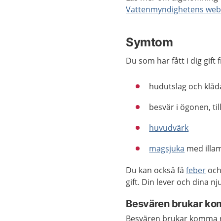
Vattenmyndighetens web
Symtom
Du som har fått i dig gift 
hudutslag och klåd
besvär i ögonen, ti
huvudvärk
magsjuka
med illam
Du kan också få
feber
och 
gift. Din lever och dina n
Besvären brukar ko
Besvären brukar komma någ