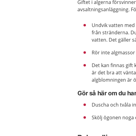
Giftet i algerna försvinne
avsaltningsanläggning. Föl
Undvik vatten med 
från stränderna. D
vatten. Det gäller 
Rör inte algmassor
Det kan finnas gift
är det bra att vän
algblomningen är ö
Gör så här om du ha
Duscha och tvåla in
Skölj ögonen noga 