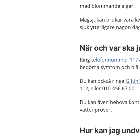
med blommande alger.
Magsjukan brukar vara kva
sjuk ytterligare någon dag
När och var ska 
Ring
telefonnummer 117
bedöma symtom och hjälp
Du kan också ringa
Gifti
112, eller 010-456 67 00.
Du kan även behöva kont
vattenprover.
Hur kan jag undv