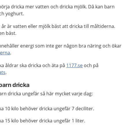
börja dricka mer vatten och dricka mjölk. Då kan barn
och yoghurt.
år är vatten eller mjölk bäst att dricka till måltiderna.
en bäst.
nnehåller energi som inte ger någon bra näring och ökar
derna
.
ka åldrar ska dricka och äta på
1177.se
och på
ats
.
barn dricka
barn dricka ungefär så här mycket varje dag:
a 10 kilo behöver dricka ungefär 7 deciliter.
a 15 kilo behöver dricka ungefär 1 liter.