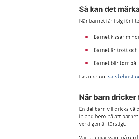
Så kan det märkas 
När barnet får i sig för l
Barnet kissar mind
Barnet är trött och
Barnet blir torr på
Läs mer om
vätskebrist o
När barn dricker
En del barn vill dricka vä
ibland bero på att barnet 
verkligen är törstigt.
Var uppmärksam på om bar