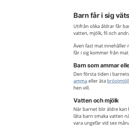
Barn får i sig v
Utifrån olika åldrar får b
vatten, mjölk, fil och andr
Även fast mat innehåller
får i sig kommer från mat
Barn som ammar elle
Den första tiden i barnet
amma
eller äta
bröstmjöl
hen vill.
Vatten och mjölk
När barnet blir äldre kan 
låta barn smaka vatten n
vara ungefär vid sex mån