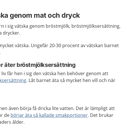
ätska genom mat och dryck
arn i sig vätska genom bröstmjölk, bröstmjölksersättning,
a drycker.
 mycket vätska. Ungefär 20-30 procent av vätskan barnet
.
r äter bröstmjölksersättning
s liv får hen i sig den vätska hen behöver genom att
ksersättning
. Låt barnet äta så mycket hen vill och när
hen även börja få dricka lite vatten. Det är lämpligt att
är de
börjar äta så kallade smakportioner
. Det brukar
aders ålder.