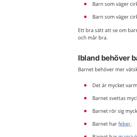
Barn som väger cirk
Barn som väger cirk
Ett bra sätt att se om barn
och mår bra.
Ibland behöver b
Barnet behöver mer vätska 
Det är mycket varm
Barnet svettas myc
Barnet rör sig myck
Barnet har
feber
.
Barnet har
magsju