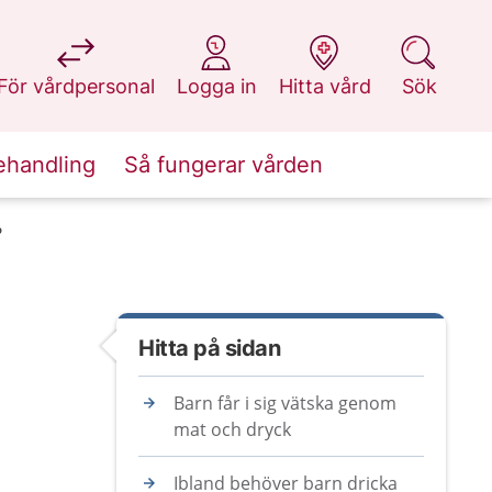
på 1177.se
på 1177.se
på 1177.se
på 1177.se
För vårdpersonal
Logga in
Hitta vård
Sök
ehandling
Så fungerar vården
?
Hitta på sidan
Barn får i sig vätska genom
mat och dryck
Ibland behöver barn dricka