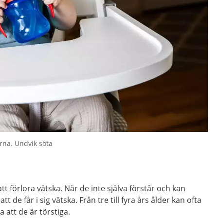
erna. Undvik söta
tt förlora vätska. När de inte själva förstår och kan
tt de får i sig vätska. Från tre till fyra års ålder kan ofta
a att de är törstiga.