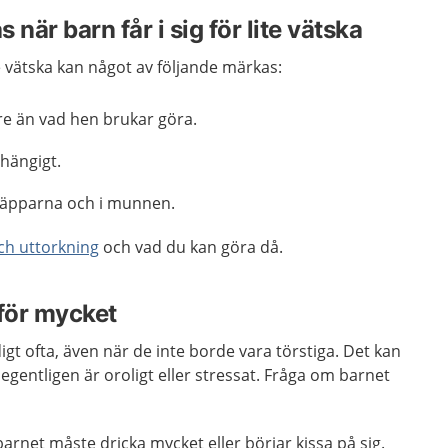
när barn får i sig för lite vätska
ite vätska kan något av följande märkas:
re än vad hen brukar göra.
 hängigt.
 läpparna och i munnen.
ch uttorkning
och vad du kan göra då.
 för mycket
ldigt ofta, även när de inte borde vara törstiga. Det kan
egentligen är oroligt eller stressat. Fråga om barnet
net måste dricka mycket eller börjar kissa på sig.