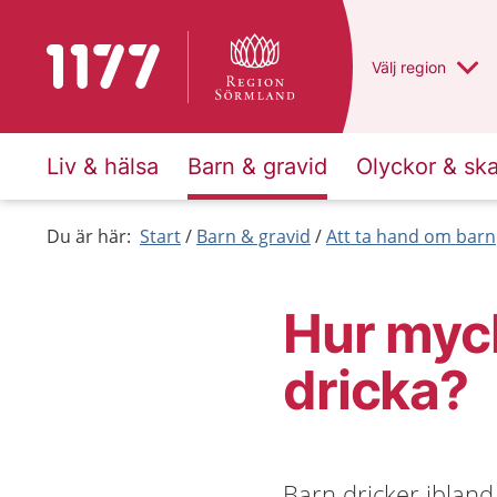
Till startsidan för 1177
Du har valt regio
Välj
en annan
region
Liv & hälsa
Barn & gravid
Olyckor & sk
Du är här:
Start
Barn & gravid
Att ta hand om barn
Hur myc
dricka?
Barn dricker iblan