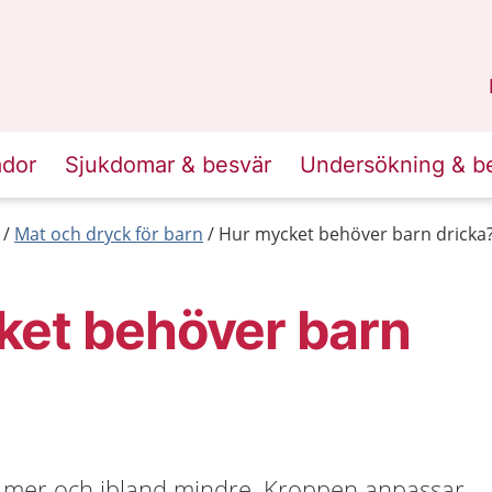
n
Sörmland
.
ador
Sjukdomar & besvär
Undersökning & b
Mat och dryck för barn
Hur mycket behöver barn dricka
ket behöver barn
d mer och ibland mindre. Kroppen anpassar