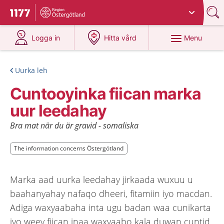
Du har valt region
Östergötland
.
To start page for 1177
at 1177.se
at 1177.se
Menu
Logga in
Hitta vård
Uurka leh
Cuntooyinka fiican marka
uur leedahay
Bra mat när du är gravid - somaliska
The information concerns Östergötland
The information concerns Östergötland
Marka aad uurka leedahay jirkaada wuxuu u
baahanyahay nafaqo dheeri, fitamiin iyo macdan.
Adiga waxyaabaha inta ugu badan waa cunikarta
iyo weey fiican inaa waxyaabo kala duwan cuntid.