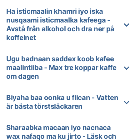
Ha isticmaalin khamri iyo iska
nusqaami isticmaalka kafeega -
Avstå från alkohol och dra ner på
koffeinet
Ugu badnaan saddex koob kafee
maalintiiba - Max tre koppar kaffe
om dagen
Biyaha baa oonka u fiican - Vatten
är bästa törstsläckaren
Sharaabka macaan iyo nacnaca
wax nafaqo ma ku jirto - Läsk och