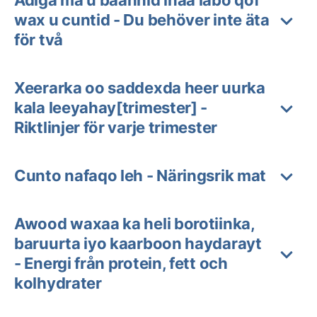
wax u cuntid - Du behöver inte äta
för två
Xeerarka oo saddexda heer uurka
kala leeyahay[trimester] -
Riktlinjer för varje trimester
Cunto nafaqo leh - Näringsrik mat
Awood waxaa ka heli borotiinka,
baruurta iyo kaarboon haydarayt
- Energi från protein, fett och
kolhydrater