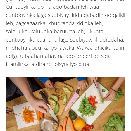
Cuntooyinka oo nafaqo badan leh waa
cuntooyinka laga suubiyay firida qabadin oo qalkii
leh, cagcagaarka, khudradda xididka leh,
salbuuko, kaluunka baruurta leh, ukunta,
cuntooyinka caanaha laga suubiyay, khudradaha,
midhaha abuurka iyo lawska. Waxaa dhicikarto in
adiga u baahantahay nafaqo dheeri oo sida
fitamiinka la dhaho folsyra iyo birta.