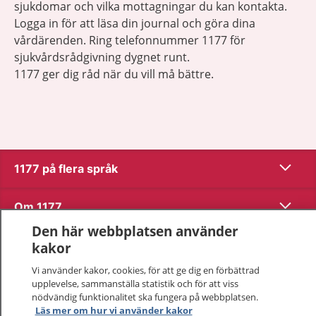
sjukdomar och vilka mottagningar du kan kontakta.
Logga in för att läsa din journal och göra dina
vårdärenden. Ring telefonnummer 1177 för
sjukvårdsrådgivning dygnet runt.
1177 ger dig råd när du vill må bättre.
Show co
1177 på flera språk
Show co
Om 1177
Den här webbplatsen använder
Show co
Kontakt
kakor
Vi använder kakor, cookies, för att ge dig en förbättrad
upplevelse, sammanställa statistik och för att viss
Behandling av personuppgifter
nödvändig funktionalitet ska fungera på webbplatsen.
Läs mer om hur vi använder kakor