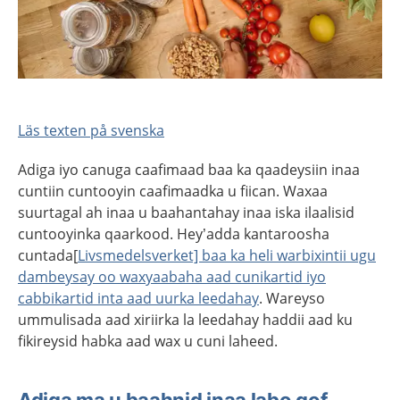
Läs texten på svenska
Adiga iyo canuga caafimaad baa ka qaadeysiin inaa
cuntiin cuntooyin caafimaadka u fiican. Waxaa
suurtagal ah inaa u baahantahay inaa iska ilaalisid
cuntooyinka qaarkood. Hey’adda kantaroosha
cuntada[
Livsmedelsverket] baa ka heli warbixintii ugu
dambeysay oo waxyaabaha aad cunikartid iyo
cabbikartid inta aad uurka leedahay
. Wareyso
ummulisada aad xiriirka la leedahay haddii aad ku
fikireysid habka aad wax u cuni laheed.
Adiga ma u baahnid inaa labo qof