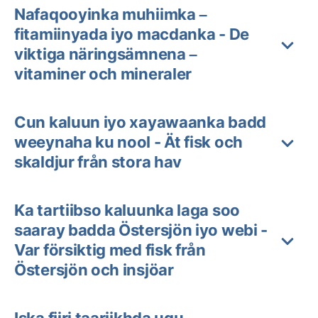
Nafaqooyinka muhiimka –
fitamiinyada iyo macdanka - De
viktiga näringsämnena –
vitaminer och mineraler
Cun kaluun iyo xayawaanka badd
weeynaha ku nool - Ät fisk och
skaldjur från stora hav
Ka tartiibso kaluunka laga soo
saaray badda Östersjön iyo webi -
Var försiktig med fisk från
Östersjön och insjöar
Iska fiiri taariikhda ugu