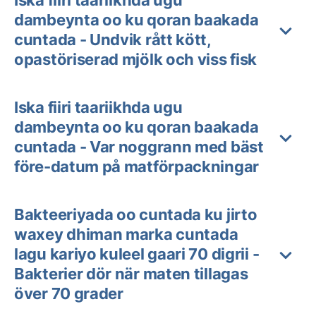
dambeynta oo ku qoran baakada
cuntada - Undvik rått kött,
opastöriserad mjölk och viss fisk
Iska fiiri taariikhda ugu
dambeynta oo ku qoran baakada
cuntada - Var noggrann med bäst
före-datum på matförpackningar
Bakteeriyada oo cuntada ku jirto
waxey dhiman marka cuntada
lagu kariyo kuleel gaari 70 digrii -
Bakterier dör när maten tillagas
över 70 grader