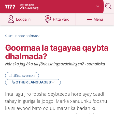
Du har valt region
Gävleborg
.
To start page for 1177
at 1177.se
at 1177.se
Menu
Logga in
Hitta vård
Umusha/dhalmada
Goormaa la tagayaa qaybta
dhalmada?
När ska jag åka till förlossningsavdelningen? - somaliska
Lättläst svenska
OTHER LANGUAGES
Inta lagu jiro foosha qeybteeda hore ayay caadi
tahay in guriga la joogo. Marka xanuunku fooshu
ka sii awood bato oo uu marar ka badan ku