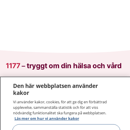
1177
–
tryggt om din hälsa och vård
På 1177.se får du råd om hälsa och information om
Den här webbplatsen använder
sjukdomar och vilka mottagningar du kan kontakta.
kakor
Logga in för att läsa din journal och göra dina
vårdärenden. Ring telefonnummer 1177 för
Vi använder kakor, cookies, för att ge dig en förbättrad
sjukvårdsrådgivning dygnet runt.
upplevelse, sammanställa statistik och för att viss
nödvändig funktionalitet ska fungera på webbplatsen.
1177 ger dig råd när du vill må bättre.
Läs mer om hur vi använder kakor