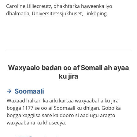
Caroline
Lilliecreutz,
dhakhtarka haweenka iyo
dhalmada,
Universitetssjukhuset,
Linköping
Waxyaalo badan oo af Somali ah ayaa
ku jira
Soomaali
Waxaad halkan ka arki kartaa waxyaabaha ku jira
bogga 1177.se oo af Soomaali ku dhigan. Gobolka
bogga xaggiisa sare ka dooro si aad ugu aragto
waxyaabaha ku khuseeya.