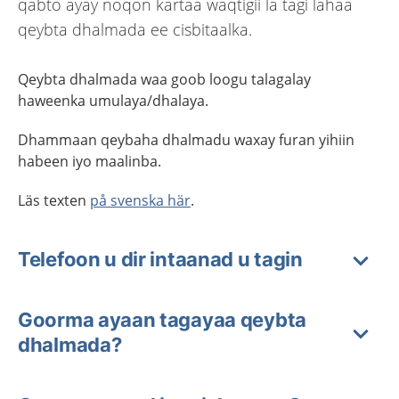
qabto ayay noqon kartaa waqtigii la tagi lahaa
qeybta dhalmada ee cisbitaalka.
Qeybta dhalmada waa goob loogu talagalay
haweenka umulaya/dhalaya.
Dhammaan qeybaha dhalmadu waxay furan yihiin
habeen iyo maalinba.
Läs texten
på svenska här
.
Telefoon u dir intaanad u tagin
Goorma ayaan tagayaa qeybta
dhalmada?