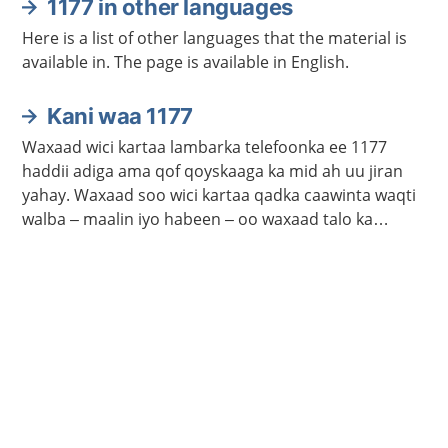
1177 in other languages
Here is a list of other languages that the material is
available in. The page is available in English.
Kani waa 1177
Waxaad wici kartaa lambarka telefoonka ee 1177
haddii adiga ama qof qoyskaaga ka mid ah uu jiran
yahay. Waxaad soo wici kartaa qadka caawinta waqti
walba – maalin iyo habeen – oo waxaad talo ka
heleysaa kalkaalisada. Bogga 1177.se ayaa laga
helayaa macluumaad caafimaadka iyo cudurrada ku
saabsan.