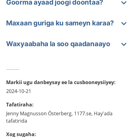
Goorma ayaad joogi doontaa?
Maxaan guriga ku sameyn karaa?
Waxyaabaha la soo qaadanaayo
Markii ugu danbeysay ee la cusbooneysiiyey
:
2024-10-21
Tafatiraha
:
Jenny
Magnusson Österberg,
1177.se, Hay'ada
tafatirida
Xog sugaha
: