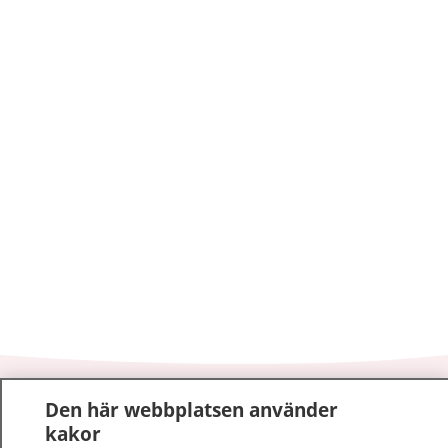
1177
–
tryggt om din hälsa och vård
Den här webbplatsen använder
kakor