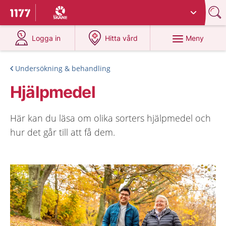
Du har valt region
Skåne
.
Till startsidan för 1177
på 1177.se
på 1177.se
Meny
Logga in
Hitta vård
Undersökning & behandling
Hjälpmedel
Här kan du läsa om olika sorters hjälpmedel och
hur det går till att få dem.