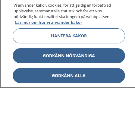
På 1177.se får du råd om hälsa och information om
Vi använder kakor, cookies, för att ge dig en förbättrad
sjukdomar och vilka mottagningar du kan kontakta.
upplevelse, sammanställa statistik och för att viss
Logga in för att läsa din journal och göra dina
nödvändig funktionalitet ska fungera på webbplatsen.
Läs mer om hur vi använder kakor
vårdärenden. Ring telefonnummer 1177 för
sjukvårdsrådgivning dygnet runt.
HANTERA KAKOR
1177 ger dig råd när du vill må bättre.
GODKÄNN NÖDVÄNDIGA
GODKÄNN ALLA
Visa inn
1177 på flera språk
Visa inn
Om 1177
Visa inn
Kontakt
Behandling av personuppgifter