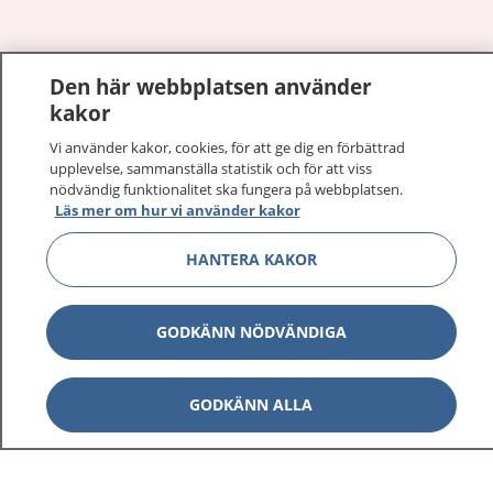
Den här webbplatsen använder
Visa inn
1177 på flera språk
kakor
Visa inn
Vi använder kakor, cookies, för att ge dig en förbättrad
Om 1177
upplevelse, sammanställa statistik och för att viss
nödvändig funktionalitet ska fungera på webbplatsen.
Visa inn
Läs mer om hur vi använder kakor
Kontakt
HANTERA KAKOR
Behandling av personuppgifter
GODKÄNN NÖDVÄNDIGA
Hantering av kakor
GODKÄNN ALLA
Inställningar för kakor
1177 – en tjänst från
Inera.