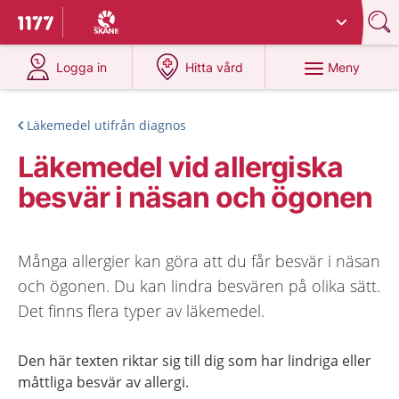
Du har valt region
Skåne
.
Till startsidan för 1177
på 1177.se
på 1177.se
Meny
Logga in
Hitta vård
Läkemedel utifrån diagnos
Läkemedel vid allergiska
besvär i näsan och ögonen
Många allergier kan göra att du får besvär i näsan
och ögonen. Du kan lindra besvären på olika sätt.
Det finns flera typer av läkemedel.
Den här texten riktar sig till dig som har lindriga eller
måttliga besvär av allergi.