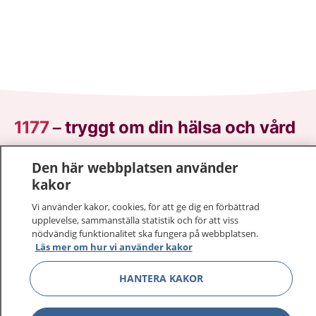
1177
–
tryggt om din hälsa och vård
På 1177.se får du råd om hälsa och information om
Den här webbplatsen använder
sjukdomar och vilka mottagningar du kan kontakta.
kakor
Logga in för att läsa din journal och göra dina
Vi använder kakor, cookies, för att ge dig en förbättrad
vårdärenden. Ring telefonnummer 1177 för
upplevelse, sammanställa statistik och för att viss
sjukvårdsrådgivning dygnet runt.
nödvändig funktionalitet ska fungera på webbplatsen.
1177 ger dig råd när du vill må bättre.
Läs mer om hur vi använder kakor
HANTERA KAKOR