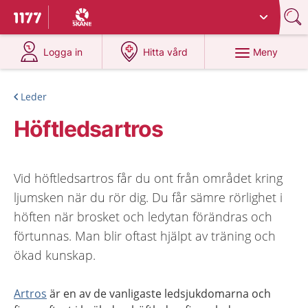
Du har valt region
Skåne
.
Till startsidan för 1177
på 1177.se
på 1177.se
Meny
Logga in
Hitta vård
Leder
Höftledsartros
Vid höftledsartros får du ont från området kring
ljumsken när du rör dig. Du får sämre rörlighet i
höften när brosket och ledytan förändras och
förtunnas. Man blir oftast hjälpt av träning och
ökad kunskap.
Artros
är en av de vanligaste ledsjukdomarna och