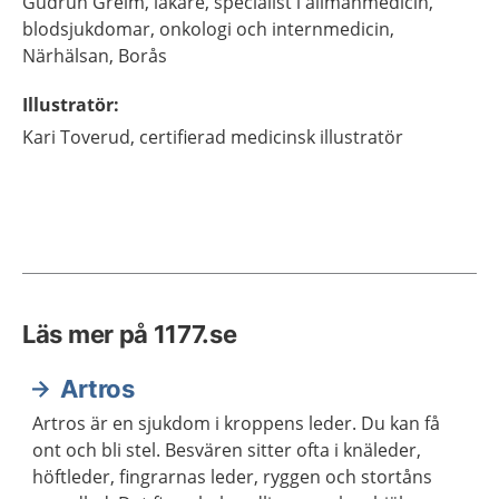
Gudrun
Greim,
läkare, specialist i allmänmedicin,
blodsjukdomar, onkologi och internmedicin,
Närhälsan,
Borås
Illustratör
:
Kari
Toverud,
certifierad medicinsk illustratör
Läs mer på 1177.se
Artros
Artros är en sjukdom i kroppens leder. Du kan få
ont och bli stel. Besvären sitter ofta i knäleder,
höftleder, fingrarnas leder, ryggen och stortåns