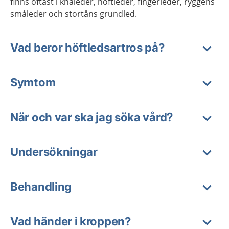
finns oftast i knäleder, höftleder, fingerleder, ryggens
småleder och stortåns grundled.
Vad beror höftledsartros på?
Symtom
När och var ska jag söka vård?
Undersökningar
Behandling
Vad händer i kroppen?