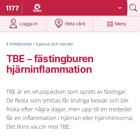
Du har valt region
Skåne
.
Till startsidan för 1177
på 1177.se
på 1177.se
Meny
Logga in
Hitta vård
Infektioner i hjärna och nerver
TBE – fästingburen
hjärninflammation
TBE är en virussjukdom som sprids av fästingar.
De flesta som smittas får lindriga besvär och blir
friska efter några dagar, men upp till en tredjedel
får en inflammation i hjärnan eller hjärnhinnorna.
Det finns vaccin mot TBE.