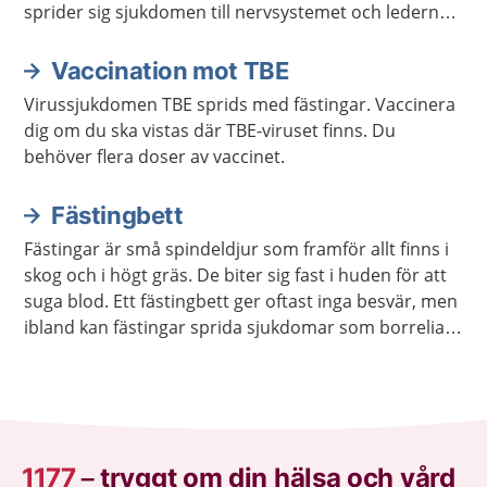
sprider sig sjukdomen till nervsystemet och lederna,
och då kan det ta längre tid att bli frisk.
Vaccination mot TBE
Virussjukdomen TBE sprids med fästingar. Vaccinera
dig om du ska vistas där TBE-viruset finns. Du
behöver flera doser av vaccinet.
Fästingbett
Fästingar är små spindeldjur som framför allt finns i
skog och i högt gräs. De biter sig fast i huden för att
suga blod. Ett fästingbett ger oftast inga besvär, men
ibland kan fästingar sprida sjukdomar som borrelia
och TBE.
1177
–
tryggt om din hälsa och vård