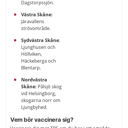
Dagstorpssjön.
Västra Skåne:
Järavallens
strövområde.
Sydvästra Skåne
:
Ljunghusen och
Höllviken,
Häckeberga och
Blentarp.
Nordvästra
Skåne:
Pålsjö skog
vid Helsingborg,
skogarna norr om
Ljungbyhed.
Vem bör vaccinera sig?