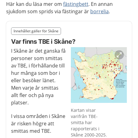
Här kan du läsa mer om
fästingbett
. En annan
sjukdom som sprids via fästingar är
borrelia
.
Slut på det regionala tillägget från region Skåne
Innehållet gäller för Skåne
Nedan innehåll gäller region Skåne
Var finns TBE i Skåne?
I Skåne är det ganska få
personer som smittas
av TBE, i förhållande till
hur många som bor i
eller besöker länet.
Men varje år smittas
allt fler och på nya
platser.
Förstora bilden
Kartan visar
I vissa områden i Skåne
varifrån TBE-
smitta har
är risken högre att
rapporterats i
smittas med TBE.
Skåne 2000-2025.