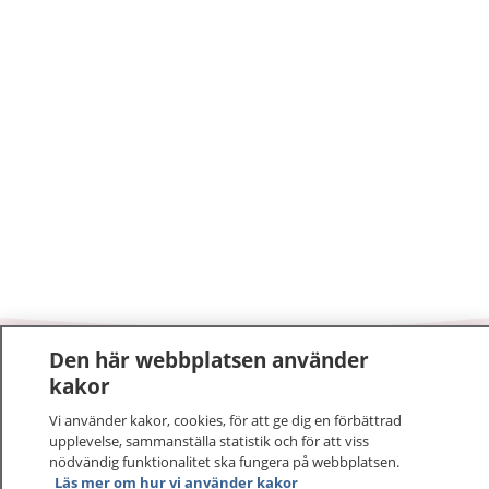
Den här webbplatsen använder
1177
–
tryggt om din hälsa och vård
kakor
Vi använder kakor, cookies, för att ge dig en förbättrad
På 1177.se får du råd om hälsa och information om
upplevelse, sammanställa statistik och för att viss
sjukdomar och vilka mottagningar du kan kontakta.
nödvändig funktionalitet ska fungera på webbplatsen.
Logga in för att läsa din journal och göra dina
Läs mer om hur vi använder kakor