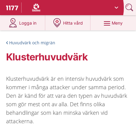
Du har valt region
Skåne
.
Till startsidan för 1177
på 1177.se
på 1177.se
Meny
Logga in
Hitta vård
Huvudvärk och migrän
Klusterhuvudvärk
Klusterhuvudvärk är en intensiv huvudvärk som
kommer i många attacker under samma period.
Den är känd för att vara den typen av huvudvärk
som gör mest ont av alla. Det finns olika
behandlingar som kan minska värken vid
attackerna.