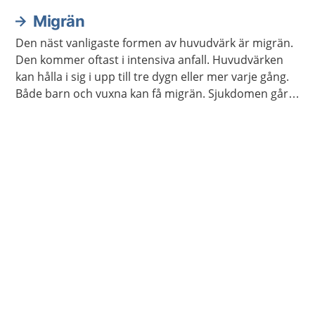
Ibland kan barnet behöva annan behandling.
Migrän
Den näst vanligaste formen av huvudvärk är migrän.
Den kommer oftast i intensiva anfall. Huvudvärken
kan hålla i sig i upp till tre dygn eller mer varje gång.
Både barn och vuxna kan få migrän. Sjukdomen går
inte över. Men du kan få både läkemedel och annan
behandling som lindrar besvären.