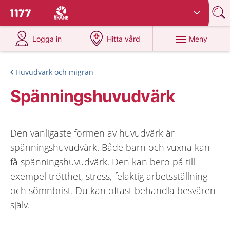
Du har valt region
Skåne
.
Till startsidan för 1177
på 1177.se
på 1177.se
Meny
Logga in
Hitta vård
Huvudvärk och migrän
Spänningshuvudvärk
Den vanligaste formen av huvudvärk är
spänningshuvudvärk. Både barn och vuxna kan
få spänningshuvudvärk. Den kan bero på till
exempel trötthet, stress, felaktig arbetsställning
och sömnbrist. Du kan oftast behandla besvären
själv.