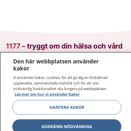
1177
–
tryggt om din hälsa och vård
På 1177.se får du råd om hälsa och information om
Den här webbplatsen använder
sjukdomar och vilka mottagningar du kan kontakta.
kakor
Logga in för att läsa din journal och göra dina
Vi använder kakor, cookies, för att ge dig en förbättrad
vårdärenden. Ring telefonnummer 1177 för
upplevelse, sammanställa statistik och för att viss
sjukvårdsrådgivning dygnet runt.
nödvändig funktionalitet ska fungera på webbplatsen.
Läs mer om hur vi använder kakor
1177 ger dig råd när du vill må bättre.
HANTERA KAKOR
GODKÄNN NÖDVÄNDIGA